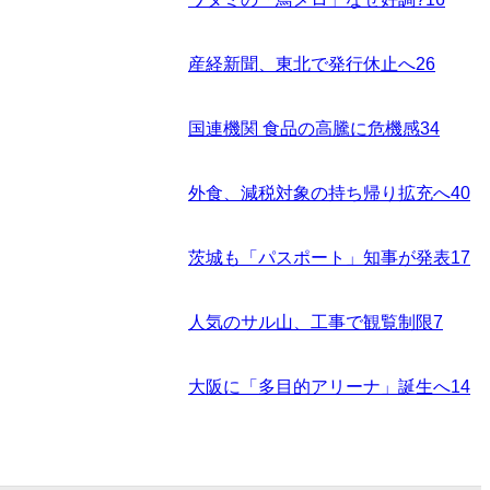
産経新聞、東北で発行休止へ
26
国連機関 食品の高騰に危機感
34
外食、減税対象の持ち帰り拡充へ
40
茨城も「パスポート」知事が発表
17
人気のサル山、工事で観覧制限
7
大阪に「多目的アリーナ」誕生へ
14