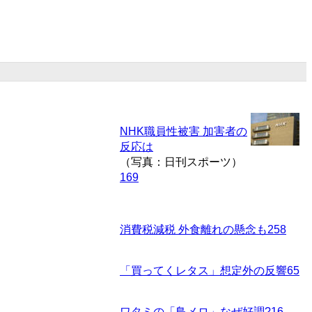
NHK職員性被害 加害者の
反応は
（写真：日刊スポーツ）
169
消費税減税 外食離れの懸念も
258
「買ってくレタス」想定外の反響
65
ワタミの「鳥メロ」なぜ好調?
16