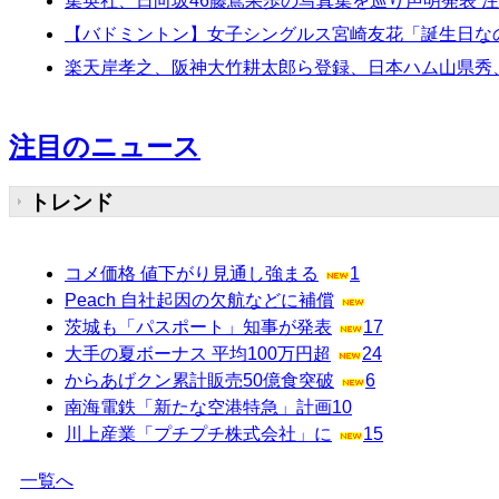
集英社、日向坂46藤嶌果歩の写真集を巡り声明発表 
【バドミントン】女子シングルス宮崎友花「誕生日な
楽天岸孝之、阪神大竹耕太郎ら登録、日本ハム山県秀
注目のニュース
トレンド
コメ価格 値下がり見通し強まる
1
Peach 自社起因の欠航などに補償
茨城も「パスポート」知事が発表
17
大手の夏ボーナス 平均100万円超
24
からあげクン累計販売50億食突破
6
南海電鉄「新たな空港特急」計画
10
川上産業「プチプチ株式会社」に
15
一覧へ