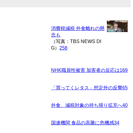
消費税減税 外食離れの懸
念も
（写真：TBS NEWS DI
G）
258
NHK職員性被害 加害者の反応は
169
「買ってくレタス」想定外の反響
65
外食、減税対象の持ち帰り拡充へ
40
国連機関 食品の高騰に危機感
34