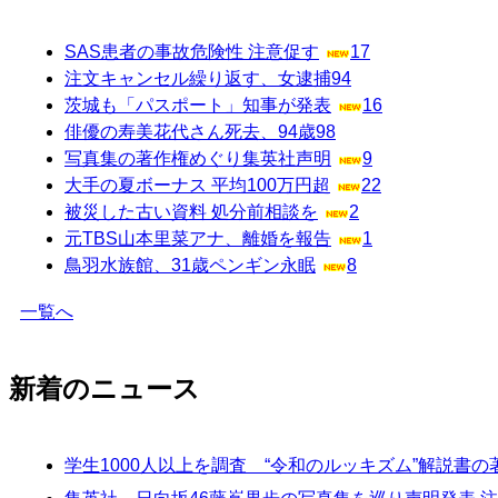
SAS患者の事故危険性 注意促す
17
注文キャンセル繰り返す、女逮捕
94
茨城も「パスポート」知事が発表
16
俳優の寿美花代さん死去、94歳
98
写真集の著作権めぐり集英社声明
9
大手の夏ボーナス 平均100万円超
22
被災した古い資料 処分前相談を
2
元TBS山本里菜アナ、離婚を報告
1
鳥羽水族館、31歳ペンギン永眠
8
一覧へ
新着のニュース
学生1000人以上を調査 “令和のルッキズム”解説書