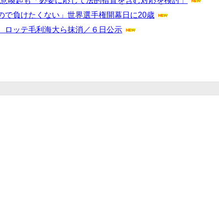
注意喚起も「必要に応じて法的措置を含む対応を検討」
ので負けたくない」世界選手権開幕日に20歳
、ロッテ毛利海大ら抹消／６日公示