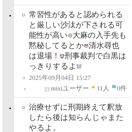
常習性があると認められる
と厳しい沙汰が下される可
能性が高い
大麻の入手先も
黙秘してるとか
清水尋也
は退場！
刑事裁判で白黒は
っきりするよ
2025年09月04日 15:27
mixiユーザー
11
人
0件
治療せずに刑期終えて釈放
したら後は知らんじゃまた
やるよ。