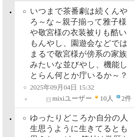
いつまで茶番劇は続くんや
ろ～な～親子揃って雅子様
や敬宮様の衣装被りも酷い
もんやし、園遊会などでは
まるで敬宮様が傍系の家族
みたいな並びやし、機能し
とらん何とか庁いるか～？
2025年09月04日 15:32
mixiユーザー
10
人
2件
ゆったりどころか自分の人
生思うように生きてるとも