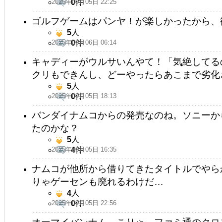
2025年09月05日 22:25
0
件
ゴルフゲームはパンヤ！が楽しかったから、
5
人
2025年09月06日 06:14
0
件
キャディーがウルサいんやて！「気絶してる
クリもできんし、どーやったらあこまで劣化
5
人
2025年09月05日 18:13
0
件
バンダイナムコからの発売なのね。ソニーか
たのかな？
5
人
2025年09月05日 16:35
4
件
ナムコが他所から借りてきたタイトルでやら
りゃゲーセンも廃れるわけだ…
4
人
2025年09月05日 22:56
0
件