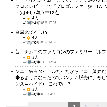
オーマイバンナム。こりゃ、ファミ通のクロ
クロスレビューで『プロゴルファー猿』(Wi
ト)は40点満点中12点
4
人
2025年09月05日 17:25
4
件
台風来てるしね
4
人
2025年09月05日 14:36
0
件
昔、ナムコのファミコンのファミリーゴルフっ
3
人
2025年09月11日 12:24
0
件
ソニー独占タイトルだったからソニー販売だっ
来るようになったのでバンナム販売に。そし
ンズ→ハイド)…これでは？
3
人
2025年09月06日 04:00
0
件
1
2
3