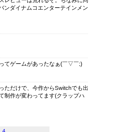
スレビューは荒れるぞ。ちなみに同
i/バンダイナムコエンターテインメン
てゲームがあったなぁ(￣▽￣;)
ただけで、今作からSwitchでも出
て制作が変わってます(クラップハ
4