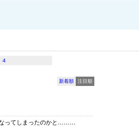
4
新着順
注目順
なってしまったのかと………