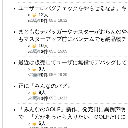
ユーザーにバグチェックをやらせるなよ。ギ
12
人
2025年09月05日 19:32
0
件
まともなデバッガーやテスターがおらんのや
もマスターアップ前にバンナムでも納品物チ
10
人
2025年09月05日 15:05
3
件
最近は販売してユーザに無償でデバッグして
9
人
2025年09月05日 19:39
0
件
正に『みんなのバグ』
9
人
2025年09月05日 16:33
1
件
「みんなのGOLF」新作、発売日に異例声明
で 「穴があったら入りたい、GOLFだけに
6
人