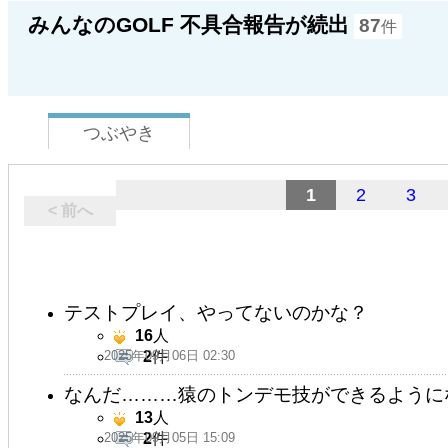
みんなのGOLF 不具合報告が続出
87
件
つぶやき
1
2
3
< 前へ
テストプレイ、やってないのかな？
16
人
2025年09月06日 02:30
2
件
なんだ………猿のトンデモ技ができるように
13
人
2025年09月05日 15:09
2
件