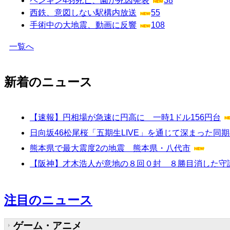
ペンギン4羽死亡、園が死因発表
38
西鉄、意図しない駅構内放送
55
手術中の大地震、動画に反響
108
一覧へ
新着のニュース
【速報】円相場が急速に円高に 一時1ドル156円台
日向坂46松尾桜「五期生LIVE」を通じて深まった
熊本県で最大震度2の地震 熊本県・八代市
【阪神】才木浩人が意地の８回０封 ８勝目消した守
注目のニュース
ゲーム・アニメ