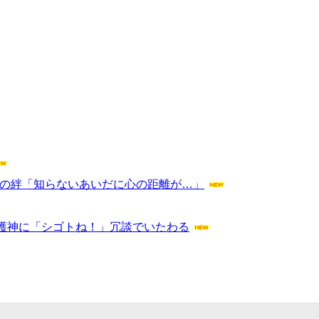
同期の絆「知らないあいだに心の距離が…」
護神に「シゴトね！」冗談でいたわる