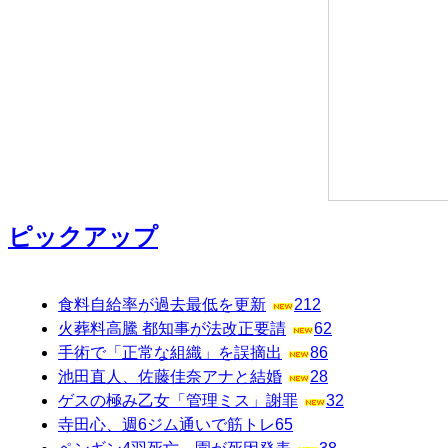
ピックアップ
食料自給率が過去最低を更新
212
火葬料高騰 都知事が法改正要請
62
手術で「正常な組織」を誤摘出
86
池田直人、佐藤佳奈アナと結婚
28
ゲスの極み乙女「管理ミス」謝罪
32
寺田心、週6ジム通いで筋トレ
65