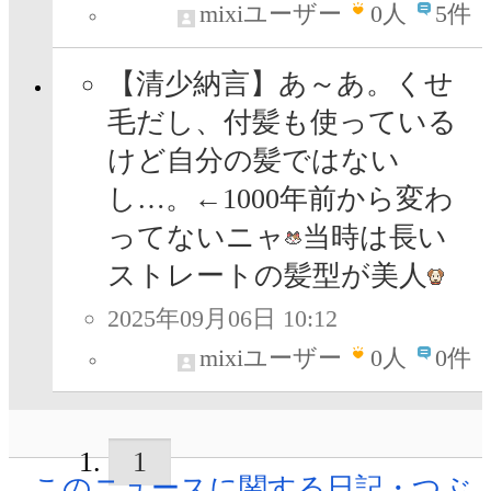
mixiユーザー
0
人
5件
【清少納言】あ～あ。くせ
毛だし、付髪も使っている
けど自分の髪ではない
し…。←1000年前から変わ
ってないニャ
当時は長い
ストレートの髪型が美人
2025年09月06日 10:12
mixiユーザー
0
人
0件
1
このニュースに関する日記・つぶ