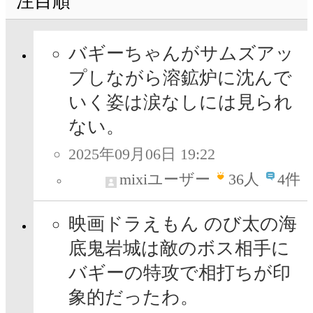
注目順
バギーちゃんがサムズアッ
プしながら溶鉱炉に沈んで
いく姿は涙なしには見られ
ない。
2025年09月06日 19:22
mixiユーザー
36
人
4件
映画ドラえもん のび太の海
底鬼岩城は敵のボス相手に
バギーの特攻で相打ちが印
象的だったわ。