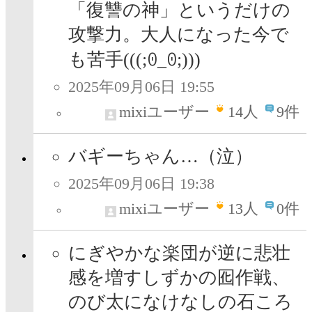
「復讐の神」というだけの
攻撃力。大人になった今で
も苦手(⁠(⁠(⁠;⁠ꏿ⁠_⁠ꏿ⁠;⁠)⁠)⁠)
2025年09月06日 19:55
mixiユーザー
14
人
9件
バギーちゃん…（泣）
2025年09月06日 19:38
mixiユーザー
13
人
0件
にぎやかな楽団が逆に悲壮
感を増すしずかの囮作戦、
のび太になけなしの石ころ