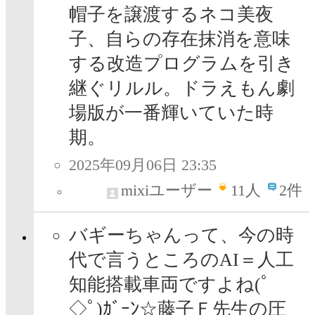
帽子を譲渡するネコ美夜
子、自らの存在抹消を意味
する改造プログラムを引き
継ぐリルル。ドラえもん劇
場版が一番輝いていた時
期。
2025年09月06日 23:35
mixiユーザー
11
人
2件
バギーちゃんって、今の時
代で言うところのAI＝人工
知能搭載車両ですよね(ﾟ
◇ﾟ)ｶﾞｰﾝ☆藤子Ｆ先生の圧