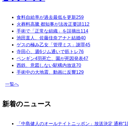
食料自給率が過去最低を更新
259
火葬料高騰 都知事が法改正要請
112
手術で「正常な組織」を誤摘出
114
池田直人、佐藤佳奈アナと結婚
40
ゲスの極み乙女「管理ミス」謝罪
45
寺田心、週6ジム通いで筋トレ
76
ペンギン4羽死亡、園が死因発表
47
西鉄、意図しない駅構内放送
70
手術中の大地震、動画に反響
129
一覧へ
新着のニュース
「中島健人のオールナイトニッポン」放送決定 通称“1