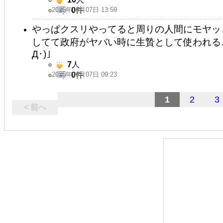
2025年09月07日 13:59
0
件
やっぱクスリやってると周りの人間にモヤッ
してて政府がヤバい時に生贄として使われる…
Д･)」
7
人
2025年09月07日 09:23
0
件
1
2
3
< 前へ