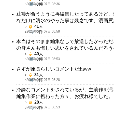
2025年09月07日 08:36
0
件
辻褄が合うように再編集したってあるけど、
なだけに清水のやった事は残念です。漫画買
41
人
2025年09月07日 08:58
0
件
本当はそのまま編集なしで放送したかっただ
の皆さんも悔しい思いをされているんだろう
40
人
2025年09月07日 08:53
0
件
さすが座長らしいコメントだねww
31
人
2025年09月07日 08:28
0
件
冷静なコメントをされているが、主演作を汚
編集作業に携わった方々、お疲れ様でした。
28
人
2025年09月07日 08:53
0
件