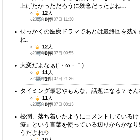
上げたかっただろうに残念だったよね…
12
人
2025年09月07日 11:30
0
件
せっかくの医療ドラマであとは最終回を残す
ね。
12
人
2025年09月07日 09:55
0
件
大変だよなぁ(´・ω・｀)
11
人
2025年09月07日 21:26
1
件
タイミング最悪やもんな。話題になる？そん
11
人
2025年09月07日 08:13
0
件
松潤、落ち着いたようにコメントしているけ
療』という言葉を使っている辺りからかなり
うだよね
10
人