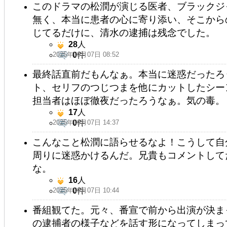
このドラマの松潤が演じる医者、ブラックジ
無く、本当に患者の心に寄り添い、そこから
じてるだけに、清水の逮捕は残念でした。
28
人
2025年09月07日 08:52
0
件
最終話直前だもんなぁ。本当に迷惑だったろ
ト、セリフのつじつまを他にカットしたシー
担当者はほぼ徹夜だったろうなぁ。気の毒。
17
人
2025年09月07日 14:37
0
件
こんなこと松潤に語らせるなよ！こうして自
周りに迷惑かけるんだ。兄貴もコメントして
な。
16
人
2025年09月07日 10:44
0
件
番組観てた。元々、番宣で前から出演が決ま
の逮捕者の様子などを話す形になってしまっ