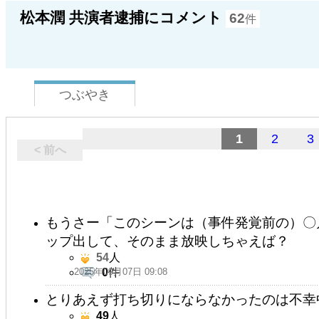
松本潤 共演者逮捕にコメント
62
件
つぶやき
1
2
3
< 前へ
もうさー「このシーンは（事件発覚前の）〇
ップ出して、そのまま放映しちゃえば？
54
人
2025年09月07日 09:08
0
件
とりあえず打ち切りにならなかったのは不幸
49
人