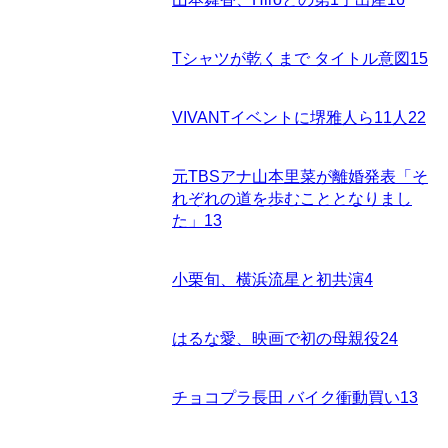
Tシャツが乾くまで タイトル意図
15
VIVANTイベントに堺雅人ら11人
22
元TBSアナ山本里菜が離婚発表「そ
れぞれの道を歩むこととなりまし
た」
13
小栗旬、横浜流星と初共演
4
はるな愛、映画で初の母親役
24
チョコプラ長田 バイク衝動買い
13