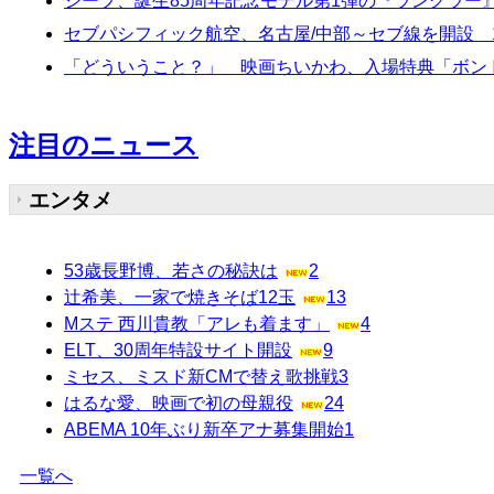
ジープ、誕生85周年記念モデル第1弾の『ラングラー
セブパシフィック航空、名古屋/中部～セブ線を開設 1
「どういうこと？」 映画ちいかわ、入場特典「ボンド
注目のニュース
エンタメ
53歳長野博、若さの秘訣は
2
辻希美、一家で焼きそば12玉
13
Mステ 西川貴教「アレも着ます」
4
ELT、30周年特設サイト開設
9
ミセス、ミスド新CMで替え歌挑戦
3
はるな愛、映画で初の母親役
24
ABEMA 10年ぶり新卒アナ募集開始
1
一覧へ