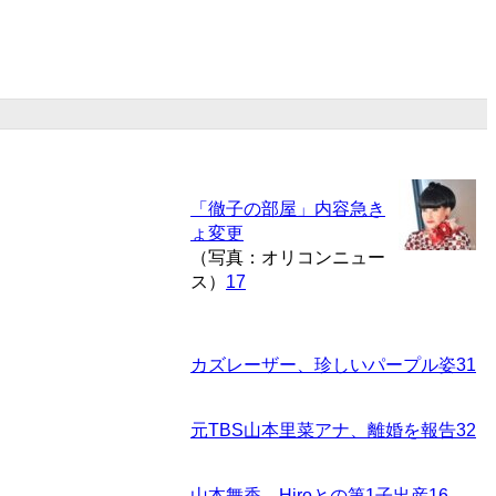
「徹子の部屋」内容急き
ょ変更
（写真：オリコンニュー
ス）
17
カズレーザー、珍しいパープル姿
31
元TBS山本里菜アナ、離婚を報告
32
山本舞香、Hiroとの第1子出産
16