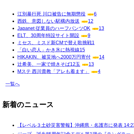
江別暴行死 川口被告に無期懲役
6
西鉄、意図しない駅構内放送
12
Japanet 従業員のハーフパンツOK
13
ELT、30周年特設サイト開設
9
ミセス、ミスド新CMで替え歌挑戦
1
「白い恋人」かき氷に熱視線
15
HIKAKIN、被災地へ2000万円寄付
14
辻希美、一家で焼きそば12玉
13
Mステ 西川貴教「アレも着ます」
4
一覧へ
新着のニュース
【レベル３土砂災害警報】沖縄県・名護市に発表 14:2