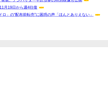
』発表。アンバサダー平野歩夢の特別映像も公開
1月19日から週4往復
ロ」の“配布前転売”に困惑の声「ほんとありえない」