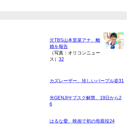
元TBS山本里菜アナ、離
婚を報告
（写真：オリコンニュー
ス）
32
カズレーザー、珍しいパープル姿
31
光GENJIサブスク解禁、19日から
2
6
はるな愛、映画で初の母親役
24