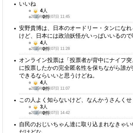
いいね
4
人
2025年09月07日 11:45
0
件
安野貴博は、日本のオードリー・タンになれ
けど、日本には政治妖怪がいっぱいいるので
4
人
2025年09月07日 11:28
0
件
オンライン投票は「投票者が背中にナイフ突
に投票したかの完全匿名性を保ちながら誰が
できるならいいと思うけどね。
4
人
2025年09月07日 11:07
0
件
この人よく知らないけど、なんかうさんくせ
3
人
2025年09月07日 14:42
0
件
自民のおじいちゃん達に取り込まれなきゃい
だけどな