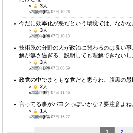
3
人
2025年09月07日 10:26
0
件
今だに効率化が悪だという環境では、なかな
3
人
2025年09月07日 10:13
0
件
技術系の分野の人が政治に関わるのは良い事
解が無さ過ぎる。説明しても理解できないし
3
人
2025年09月07日 08:59
1
件
政党の中でまともな党だと思うわ。腹黒の愚
2
人
2025年09月07日 11:46
0
件
言ってる事がパヨクっぽいかな？要注意よね
1
人
2025年09月07日 15:27
0
件
1
2