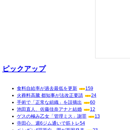
ピックアップ
食料自給率が過去最低を更新
159
火葬料高騰 都知事が法改正要請
24
手術で「正常な組織」を誤摘出
60
池田直人、佐藤佳奈アナと結婚
12
ゲスの極み乙女「管理ミス」謝罪
13
寺田心、週6ジム通いで筋トレ
54