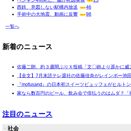
ペンギン4羽死亡、園が死因発表
23
西鉄、意図しない駅構内放送
46
手術中の大地震、動画に反響
98
一覧へ
新着のニュース
佐藤二朗、約３週間ぶりＸ投稿「文〇砲より遥かに威
【全文】7月末読テレ退社の佐藤佳奈がレインボー池
『mofusand』の日本初スイーツビュッフェがヒル
家なら数百円のビール、飲み会で倍払うのはムダ？「損
注目のニュース
社会