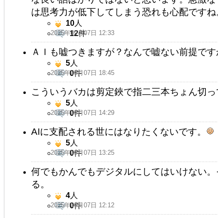
は思考力が低下してしまう恐れも心配ですね
10
人
2025年09月07日 12:33
12
件
ＡＩも嘘つきますが？なんで嘘ない前提です
5
人
2025年09月07日 18:45
0
件
こういうバカは剪定鋏で指二三本ちょん切っ
5
人
2025年09月07日 14:29
0
件
AIに支配される世にはなりたくないです。
5
人
2025年09月07日 13:25
0
件
何でもかんでもデジタルにしてはいけない。
る。
4
人
2025年09月07日 12:12
0
件