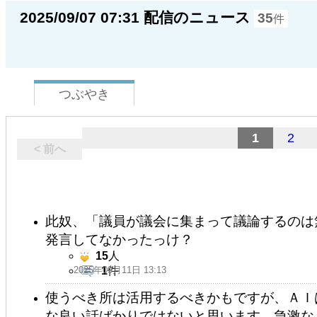
2025/09/07 07:31 配信のニュース
35
件
つぶやき
1
2
< 前へ
此奴、「議員が議会に集まって議論するのは
発言してなかったっけ？
15
人
2025年09月11日 13:13
1
件
使うべき所は活用するべきかもですが、ＡＩ
な良い話ばかりではないと思います。急激な