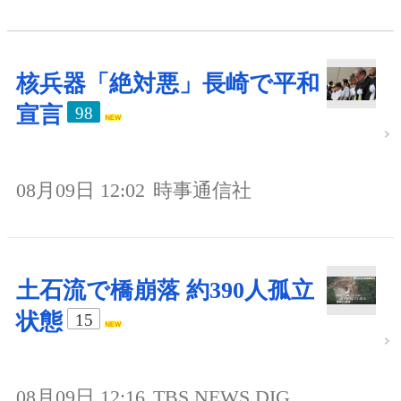
核兵器「絶対悪」長崎で平和
宣言
98
08月09日 12:02
時事通信社
土石流で橋崩落 約390人孤立
状態
15
08月09日 12:16
TBS NEWS DIG