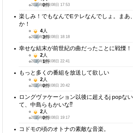
2025年09月08日 17:53
0
件
楽しみ！でもなんでEテレなんでしょ。まあ
か！
4
人
2025年09月08日 18:18
3
件
幸せな結末が前世紀の曲だったことに戦慄！
2
人
2025年09月08日 22:41
1
件
もっと多くの番組を放送して欲しい
2
人
2025年09月08日 20:42
0
件
ロングヴァケーション以後に超えるj popな
て、中島らもかいな⁇
2
人
2025年09月08日 19:17
0
件
コドモの頃のオトナの素敵な音楽。