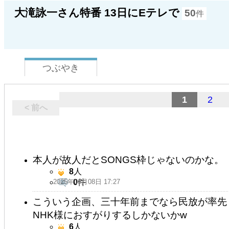
大滝詠一さん特番 13日にEテレで
50
件
つぶやき
1
2
< 前へ
本人が故人だとSONGS枠じゃないのかな。
8
人
2025年09月08日 17:27
0
件
こういう企画、三十年前までなら民放が率先
NHK様におすがりするしかないかw
6
人