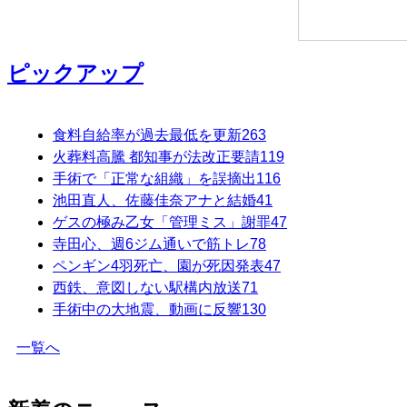
ピックアップ
食料自給率が過去最低を更新
263
火葬料高騰 都知事が法改正要請
119
手術で「正常な組織」を誤摘出
116
池田直人、佐藤佳奈アナと結婚
41
ゲスの極み乙女「管理ミス」謝罪
47
寺田心、週6ジム通いで筋トレ
78
ペンギン4羽死亡、園が死因発表
47
西鉄、意図しない駅構内放送
71
手術中の大地震、動画に反響
130
一覧へ