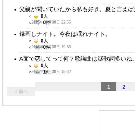
父親が聞いていたから私も好き。夏と言えば
0
人
2025年09月08日 22:55
0
件
録画しナイト。今夜は眠れナイト。
0
人
2025年09月08日 19:36
0
件
A面で恋してって何？歌謡曲は謎歌詞多いね
0
人
2025年09月08日 19:32
1
件
1
2
< 前へ