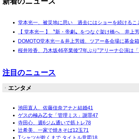
新着のニュース
堂本光一、被災地に思い 過去にはショーを続けるこ
【 堂本光一 】〝新・帝劇〟をつなぐ架け橋へ 井上
DOMOTO堂本光一＆井上芳雄、ツアー各会場に募金
桜井玲香、乃木坂46卒業後“7年ぶり”アリーナ公演は「別物
注目のニュース
エンタメ
池田直人、佐藤佳奈アナと結婚
41
ゲスの極み乙女「管理ミス」謝罪
47
寺田心、週6ジム通いで筋トレ
78
辻希美、一家で焼きそば12玉
71
Tシャツが乾くまで タイトル意図
18