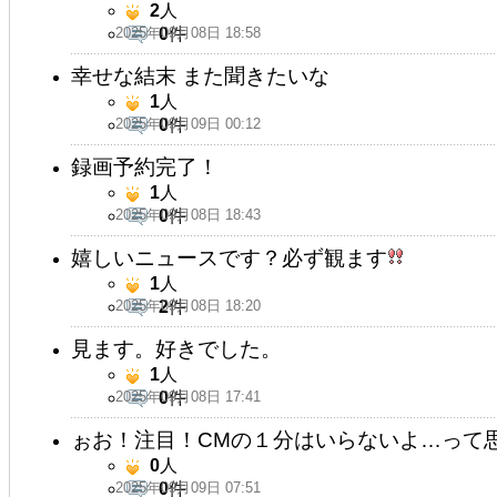
2
人
2025年09月08日 18:58
0
件
幸せな結末 また聞きたいな
1
人
2025年09月09日 00:12
0
件
録画予約完了！
1
人
2025年09月08日 18:43
0
件
嬉しいニュースです？必ず観ます
1
人
2025年09月08日 18:20
2
件
見ます。好きでした。
1
人
2025年09月08日 17:41
0
件
ぉお！注目！CMの１分はいらないよ…って思
0
人
2025年09月09日 07:51
0
件