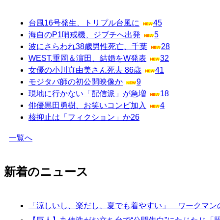
台風16号発生、トリプル台風に
45
海自のP1哨戒機、ジブチへ出発
5
波にさらわれ38歳男性死亡、千葉
28
WEST.重岡＆濵田、結婚をW発表
32
女優の小川真由美さん死去 86歳
41
モジタバ師の初公開映像か
9
現地に行かない「配信派」が急増
18
俳優黒田勇樹、お笑いコンビ加入
4
核抑止は「フィクション」か
26
一覧へ
新着のニュース
「涼しいし、楽だし、夏でも着やすい」 ワークマンの