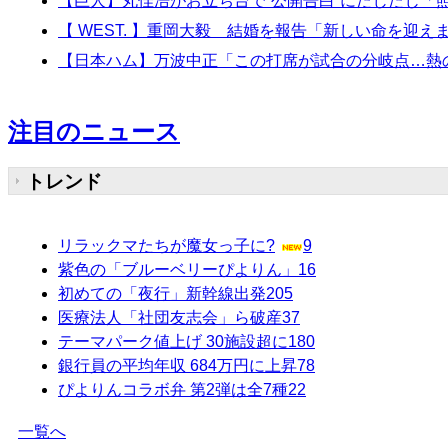
【巨人】丸佳浩がお立ち台で“公開告白”にたじたじ「
【 WEST. 】重岡大毅 結婚を報告「新しい命を迎
【日本ハム】万波中正「この打席が試合の分岐点…熱
注目のニュース
トレンド
リラックマたちが魔女っ子に?
9
紫色の「ブルーベリーぴよりん」
16
初めての「夜行」新幹線出発
205
医療法人「社団友志会」ら破産
37
テーマパーク値上げ 30施設超に
180
銀行員の平均年収 684万円に上昇
78
ぴよりんコラボ弁 第2弾は全7種
22
一覧へ