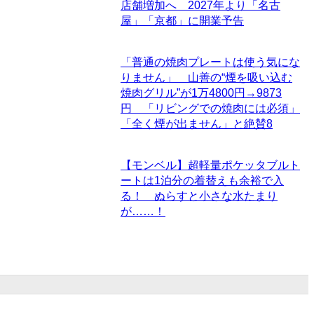
店舗増加へ 2027年より「名古
屋」「京都」に開業予告
「普通の焼肉プレートは使う気にな
りません」 山善の“煙を吸い込む
焼肉グリル”が1万4800円→9873
円 「リビングでの焼肉には必須」
「全く煙が出ません」と絶賛
8
【モンベル】超軽量ポケッタブルト
ートは1泊分の着替えも余裕で入
る！ ぬらすと小さな水たまり
が……！