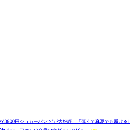
“3900円ジョガーパンツ”が大好評 「薄くて真夏でも履け