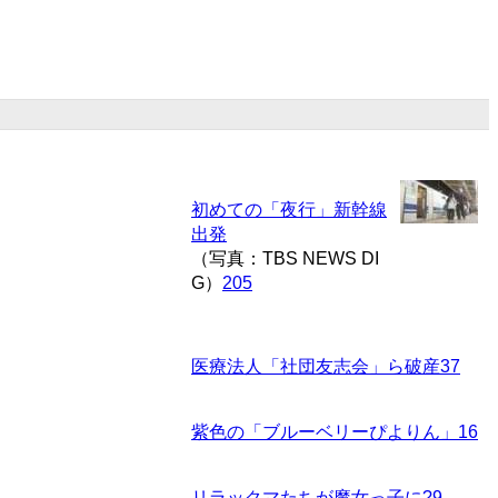
初めての「夜行」新幹線
出発
（写真：TBS NEWS DI
G）
205
医療法人「社団友志会」ら破産
37
紫色の「ブルーベリーぴよりん」
16
リラックマたちが魔女っ子に?
9