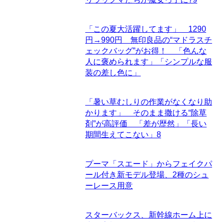
「この夏大活躍してます」 1290
円→990円 無印良品の“マドラスチ
ェックバッグ”がお得！ 「色んな
人に褒められます」「シンプルな服
装の差し色に」
「暑い草むしりの作業がなくなり助
かります」 そのまま撒ける“除草
剤”が高評価 「差が歴然」「長い
期間生えてこない」
8
プーマ「スエード」からフェイクパ
ール付き新モデル登場、2種のシュ
ーレース用意
スターバックス、新幹線ホーム上に