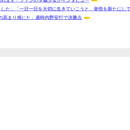
照れます」ファンの９歳少女がインタビュー
えました」「一日一日を大切に生きていこうと、覚悟を新たにして
の高まり感じた」適時内野安打で決勝点