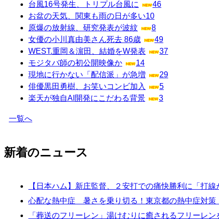
台風16号発生、トリプル台風に
46
お盆の天気、関東も雨の日が多い
10
原爆の放射線、研究発表が波紋
8
女優の小川真由美さん死去 86歳
49
WEST.重岡＆濵田、結婚をW発表
37
モジタバ師の初公開映像か
14
現地に行かない「配信派」が急増
29
俳優黒田勇樹、お笑いコンビ加入
5
楽天が独自AI開発にこだわる背景
3
一覧へ
新着のニュース
【日本ハム】新庄監督、２安打での痛快勝利に「打線
心配な熱中症 暑さを乗り切る！東京都の熱中症対策【
「葬送のフリーレン」湯けむりに癒されるフリーレン