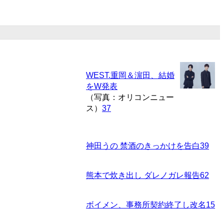
WEST.重岡＆濵田、結婚
をW発表
（写真：オリコンニュー
ス）
37
神田うの 禁酒のきっかけを告白
39
熊本で炊き出し ダレノガレ報告
62
ボイメン、事務所契約終了し改名
15