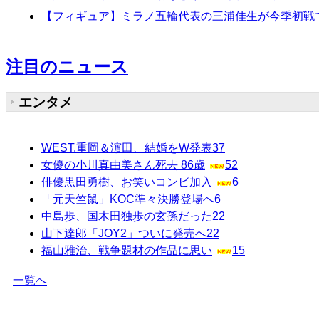
【フィギュア】ミラノ五輪代表の三浦佳生が今季初戦
注目のニュース
エンタメ
WEST.重岡＆濵田、結婚をW発表
37
女優の小川真由美さん死去 86歳
52
俳優黒田勇樹、お笑いコンビ加入
6
「元天竺鼠」KOC準々決勝登場へ
6
中島歩、国木田独歩の玄孫だった
22
山下達郎「JOY2」ついに発売へ
22
福山雅治、戦争題材の作品に思い
15
一覧へ