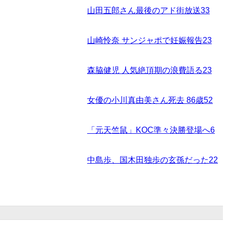
山田五郎さん最後のアド街放送
33
山崎怜奈 サンジャポで妊娠報告
23
森脇健児 人気絶頂期の浪費語る
23
女優の小川真由美さん死去 86歳
52
「元天竺鼠」KOC準々決勝登場へ
6
中島歩、国木田独歩の玄孫だった
22