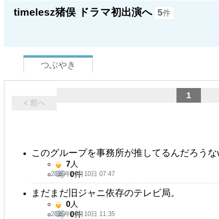
timelesz猪俣 ドラマ初出演へ
5
件
つぶやき
1
< 前へ
このグループを事務所が推してるんだろうな
7
人
2025年09月10日 07:47
0
件
まだまだ旧ジャニ依存のテレビ局。
0
人
2025年09月10日 11:35
0
件