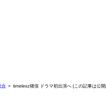
総合
timelesz猪俣 ドラマ初出演へ (この記事は公