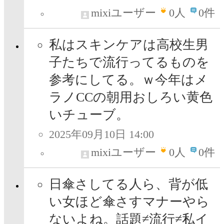
mixiユーザー
0
人
0件
私はスキンケアは高校生男
子たちで流行ってるものを
参考にしてる。ｗ今年はメ
ラノCCの朝用おしろい黄色
いチューブ。
2025年09月10日 14:00
mixiユーザー
0
人
0件
日傘さしてる人ら、背が低
い女ほど傘さすマナーやら
ないよね。話題≠流行≠私イ