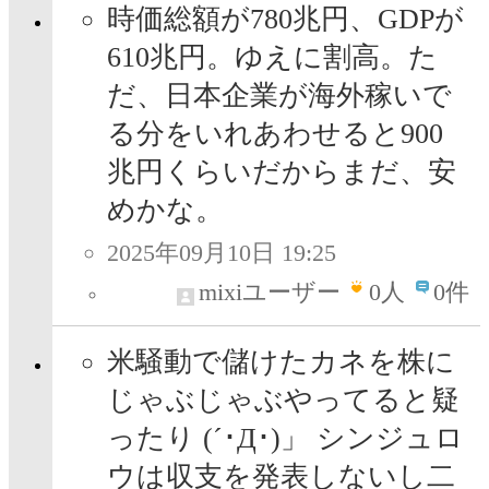
時価総額が780兆円、GDPが
610兆円。ゆえに割高。た
だ、日本企業が海外稼いで
る分をいれあわせると900
兆円くらいだからまだ、安
めかな。
2025年09月10日 19:25
mixiユーザー
0
人
0件
米騒動で儲けたカネを株に
じゃぶじゃぶやってると疑
ったり (´･Д･)」 シンジュロ
ウは収支を発表しないし二