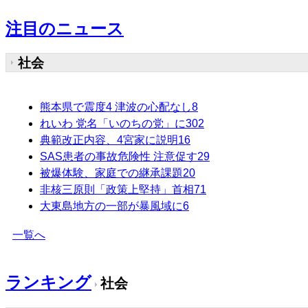
注目のニュース
社会
熊本県で震度4 津波の心配なし
8
れいわ 党名「いのちの党」に
302
典範改正内容、4宮家に説明
16
SAS患者の事故危険性 注意促す
29
被爆体験、家庭での継承課題
20
非核三原則「政策上堅持」首相
71
大東島地方の一部が暴風域に
6
一覧へ
ランキング
社会