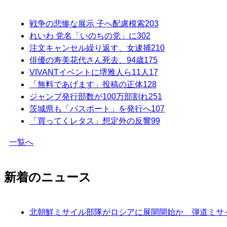
戦争の悲惨な展示 子へ配慮模索
203
れいわ 党名「いのちの党」に
302
注文キャンセル繰り返す、女逮捕
210
俳優の寿美花代さん死去、94歳
175
VIVANTイベントに堺雅人ら11人
17
「無料であげます」投稿の正体
128
ジャンプ発行部数が100万部割れ
251
茨城県も「パスポート」を発行へ
107
「買ってくレタス」想定外の反響
99
一覧へ
新着のニュース
北朝鮮ミサイル部隊がロシアに展開開始か 弾道ミサイ