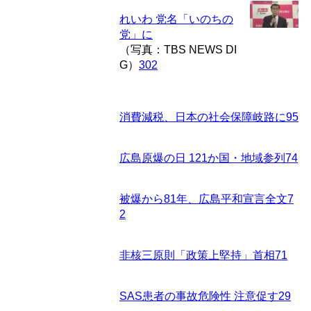
れいわ 党名「いのちの
党」に
（写真：TBS NEWS DI
G）
302
消費減税、日本の社会保障岐路に
95
広島原爆の日 121か国・地域参列
74
被爆から81年、広島平和宣言全文
7
2
非核三原則「政策上堅持」首相
71
SAS患者の事故危険性 注意促す
29