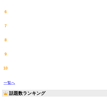
6
7
8
9
10
一覧へ
話題数ランキング