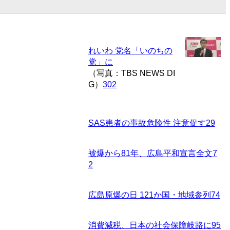
れいわ 党名「いのちの
党」に
（写真：TBS NEWS DI
G）
302
SAS患者の事故危険性 注意促す
29
被爆から81年、広島平和宣言全文
7
2
広島原爆の日 121か国・地域参列
74
消費減税、日本の社会保障岐路に
95