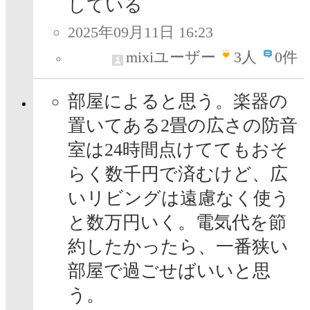
している
2025年09月11日 16:23
mixiユーザー
3
人
0件
部屋によると思う。楽器の
置いてある2畳の広さの防音
室は24時間点けててもおそ
らく数千円で済むけど、広
いリビングは遠慮なく使う
と数万円いく。電気代を節
約したかったら、一番狭い
部屋で過ごせばいいと思
う。