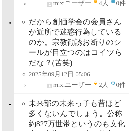
mixiユーザー
4
人
0件
だから創価学会の会員さん
が近所で迷惑行為している
のか。宗教勧誘お断りのシ
ールが目立つのはコイツら
だな？(苦笑)
2025年09月12日 05:06
mixiユーザー
2
人
0件
未来部の未来っ子も昔ほど
多くないんでしょう。公称
約827万世帯というのも文化