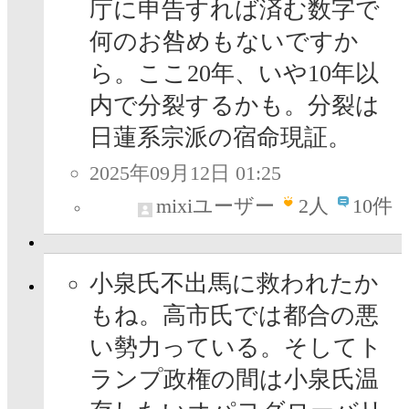
庁に申告すれば済む数字で
何のお咎めもないですか
ら。ここ20年、いや10年以
内で分裂するかも。分裂は
日蓮系宗派の宿命現証。
2025年09月12日 01:25
mixiユーザー
2
人
10件
小泉氏不出馬に救われたか
もね。高市氏では都合の悪
い勢力っている。そしてト
ランプ政権の間は小泉氏温