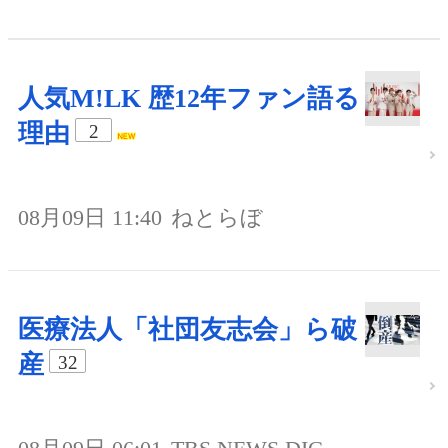
人気M!LK 歴12年ファン語る
理由
2
08月09日 11:40
ねとらぼ
医療法人「社団友志会」ら破
産
32