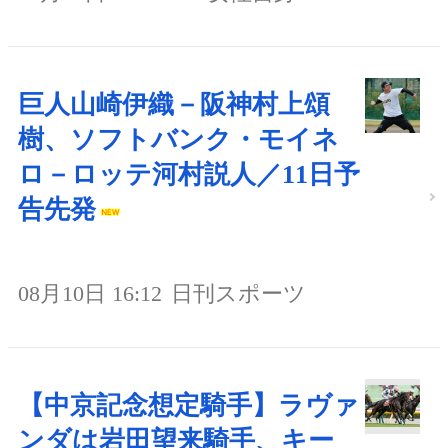
巨人山崎伊織－阪神村上頌
樹、ソフトバンク・モイネ
ロ－ロッテ河村説人／11日予
告先発
08月10日 16:12
日刊スポーツ
【中京記念想定騎手】ラヴァ
ンダは岩田望来騎手、キー