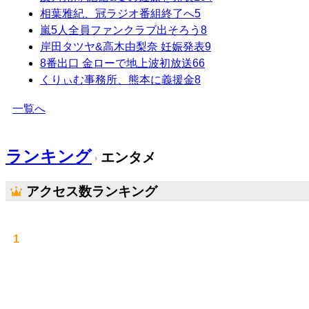
相葉雅紀、冠ラジオ番組終了へ
5
嵐5人全員ファンクラブ出そろう
8
岸田タツヤ&高木由梨奈 妊娠発表
9
8番出口 金ローで地上波初放送
66
くりぃむ事務所、熊本に義援金
8
一覧へ
ランキング
エンタメ
アクセス数ランキング
1