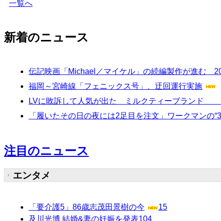
一覧へ
新着のニュース
伝記映画「Michael／マイケル」の続編製作が進む 2
福岡～宮崎線「フェニックス号」、迂回運行実施
LVに敗訴して人気が出た ミルクティーブランド 
「履いたその日の夜には2足目を注文」ワークマンの“
注目のニュース
エンタメ
「要介護5」86歳志茂田景樹の今
15
及川光博 結婚&妻の妊娠を発表
104