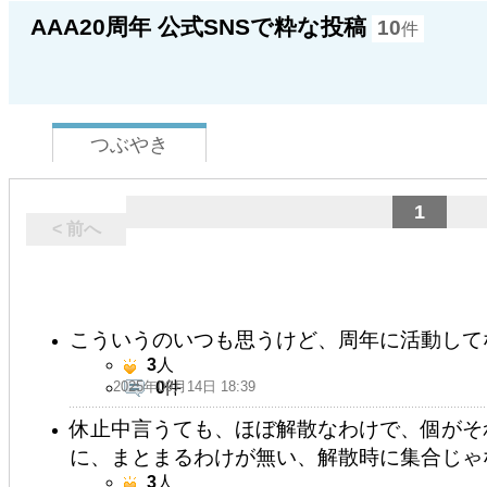
AAA20周年 公式SNSで粋な投稿
10
件
つぶやき
1
< 前へ
こういうのいつも思うけど、周年に活動して
3
人
2025年09月14日 18:39
0
件
休止中言うても、ほぼ解散なわけで、個がそ
に、まとまるわけが無い、解散時に集合じゃ
3
人