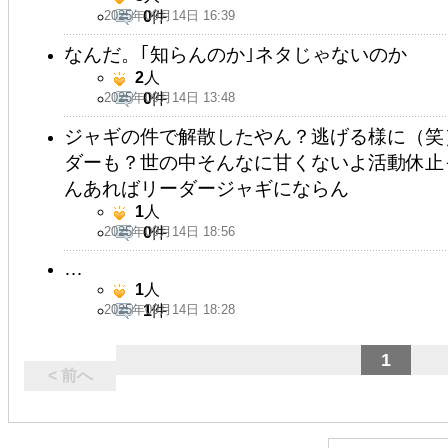
2025年09月14日 16:39
0
件
なんだ。｢知らんのか｣ネタじゃないのか
2
人
2025年09月14日 13:48
0
件
ジャギの件で解散したやん？逃げる様に（笑
ダーも？世の中そんなに甘くないよ活動休止
んあればリーダージャギにならん
1
人
2025年09月14日 18:56
0
件
…
1
人
2025年09月14日 18:28
1
件
1
< 前へ