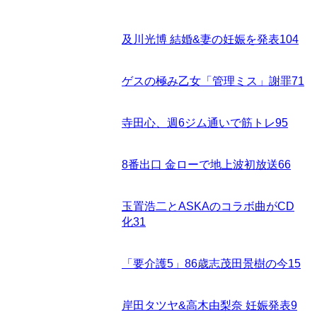
及川光博 結婚&妻の妊娠を発表
104
ゲスの極み乙女「管理ミス」謝罪
71
寺田心、週6ジム通いで筋トレ
95
8番出口 金ローで地上波初放送
66
玉置浩二とASKAのコラボ曲がCD
化
31
「要介護5」86歳志茂田景樹の今
15
岸田タツヤ&高木由梨奈 妊娠発表
9