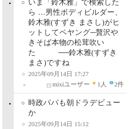
いま「鈴木雅」で検索した
ら …男性ボディビルダー、
鈴木雅(すずき まさし)がヒ
ットしてペヤング─贅沢や
きそば本物の松茸吹い
た ──鈴木雅(すずき
まさ)ですね
2025年09月14日 17:27
mixiユーザー
1
人
2件
時政パパも朝ドラデビュー
か
2025年09月14日 15:12