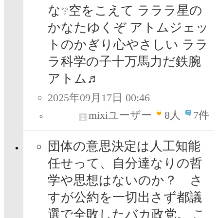
な
空をこえて ラララ星の
かなたゆくぞ アトムジェッ
トのかぎり心やさしい ララ
ラ科学の子十万馬力だ鉄腕
アトム♬
2025年09月17日 00:46
mixiユーザー
8
人
7件
団体の意思決定は人工知能
任せって、自分達なりの哲
学や思想はないのか？ さ
すが公約を一切出さず都議
選で全敗したバカ政党。 こ