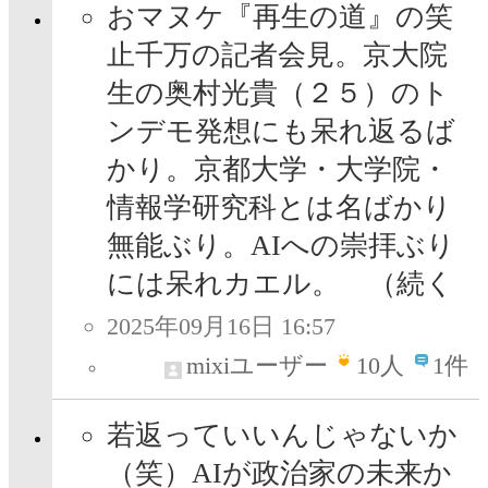
おマヌケ『再生の道』の笑
止千万の記者会見。京大院
生の奥村光貴（２５）のト
ンデモ発想にも呆れ返るば
かり。京都大学・大学院・
情報学研究科とは名ばかり
無能ぶり。AIへの崇拝ぶり
には呆れカエル。 （続く
2025年09月16日 16:57
mixiユーザー
10
人
1件
若返っていいんじゃないか
（笑）AIが政治家の未来か