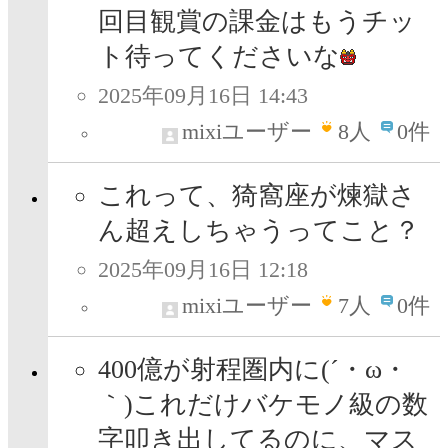
回目観賞の課金はもうチッ
ト待ってくださいな
2025年09月16日 14:43
mixiユーザー
8
人
0件
これって、猗窩座が煉獄さ
ん超えしちゃうってこと？
2025年09月16日 12:18
mixiユーザー
7
人
0件
400億が射程圏内に(´・ω・
｀)これだけバケモノ級の数
字叩き出してるのに、マス