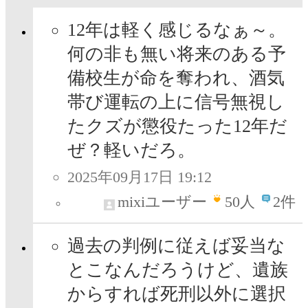
12年は軽く感じるなぁ～。
何の非も無い将来のある予
備校生が命を奪われ、酒気
帯び運転の上に信号無視し
たクズが懲役たった12年だ
ぜ？軽いだろ。
2025年09月17日 19:12
mixiユーザー
50
人
2件
過去の判例に従えば妥当な
とこなんだろうけど、遺族
からすれば死刑以外に選択