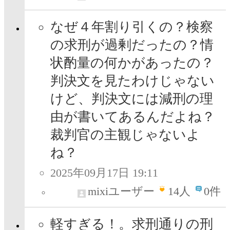
なぜ４年割り引くの？検察
の求刑が過剰だったの？情
状酌量の何かがあったの？
判決文を見たわけじゃない
けど、判決文には減刑の理
由が書いてあるんだよね？
裁判官の主観じゃないよ
ね？
2025年09月17日 19:11
mixiユーザー
14
人
0件
軽すぎる！。求刑通りの刑