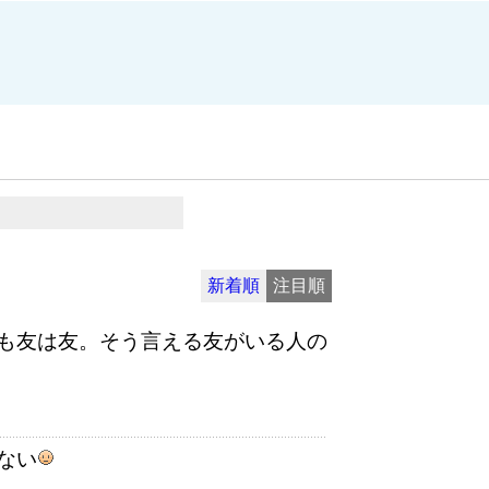
新着順
注目順
も友は友。そう言える友がいる人の
ない