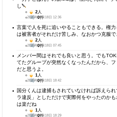
し
2
人
2025年09月18日 12:36
0
件
言葉で人を死に追いやることもできる。権力
は被害者がそれだけ苦しみ、なおかつ克服で
2
人
2025年09月18日 07:45
0
件
メンバー間はそれでも良いと思う。でもTOK
てたグループが突然なくなったんだから、フ
だと思うよ。
1
人
2025年09月18日 18:42
0
件
国分くんは逮捕もされていなければ訴えられ
ラ違反」としただけで実際何をやったのかも
は楽だね
1
人
2025年09月18日 18:29
0
件