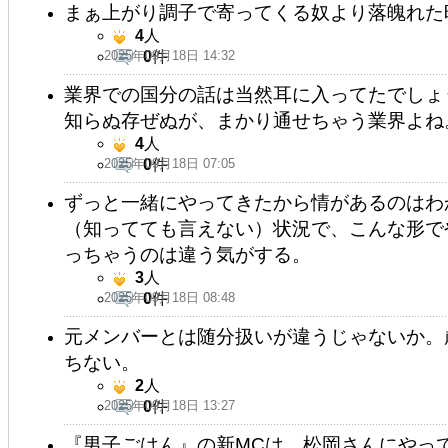
まぁ上がり調子で寄ってくる奴より落魄れた
4
人
2025年09月18日 14:32
0
件
業界での国分の話は当然耳に入ってたでしょ
知らぬ存ぜぬが、まかり通せちゃう業界よね
4
人
2025年09月18日 07:05
0
件
ずっと一緒にやってきたから情があるのはわ
（知ってても言えない）状況で、こんな形で
っちゃうのは違う気がする。
3
人
2025年09月18日 08:48
0
件
元メンバーとは随分扱いが違うじゃないか。
ちない。
2
人
2025年09月18日 13:27
0
件
『男子ごはん』の新MCは、松岡さんにやっ