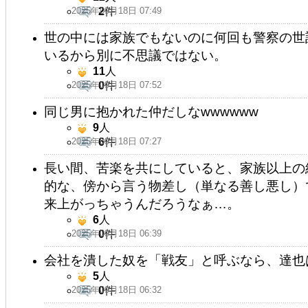
2025年09月18日 07:49
2
件
世の中には家族でもないのに何回も警察の世
いるから別に不思議ではない。
11
人
2025年09月18日 07:52
0
件
同じ男に抱かれた仲だしなwwwwww
9
人
2025年09月18日 07:27
6
件
長い間、苦楽を共にしていると、家族以上の
的な、傍から言う物差し（単なる善し悪し）
来上がっちゃうんだろうなぁ…。
6
人
2025年09月18日 06:39
0
件
会社を潰した奴を「戦友」と呼ぶなら、達也
5
人
2025年09月18日 06:32
0
件