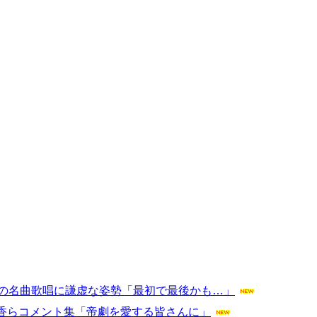
劇の名曲歌唱に謙虚な姿勢「最初で最後かも…」
香らコメント集「帝劇を愛する皆さんに」