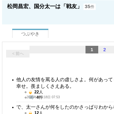
松岡昌宏、国分太一は「戦友」
35
件
つぶやき
1
2
< 前へ
他人の友情を罵る人の虚しさよ。何があって
幸せ。羨ましくさえある。
22
人
2025年09月18日 07:53
4
件
で、太一さんが何をしたのかさっぱりわから
12
人