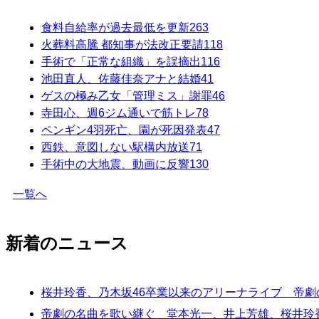
食料自給率が過去最低を更新
263
火葬料高騰 都知事が法改正要請
118
手術で「正常な組織」を誤摘出
116
池田直人、佐藤佳奈アナと結婚
41
ゲスの極み乙女「管理ミス」謝罪
46
寺田心、週6ジム通いで筋トレ
78
ペンギン4羽死亡、園が死因発表
47
西鉄、意図しない駅構内放送
71
手術中の大地震、動画に反響
130
一覧へ
新着のニュース
桜井玲香、乃木坂46卒業以来のアリーナライブ 帝
帝劇の名曲を歌い継ぐ 堂本光一、井上芳雄、桜井玲