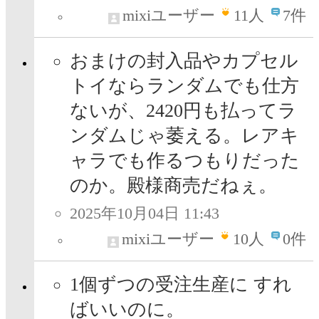
mixiユーザー
11
人
7件
おまけの封入品やカプセル
トイならランダムでも仕方
ないが、2420円も払ってラ
ンダムじゃ萎える。レアキ
ャラでも作るつもりだった
のか。殿様商売だねぇ。
2025年10月04日 11:43
mixiユーザー
10
人
0件
1個ずつの受注生産に すれ
ばいいのに。