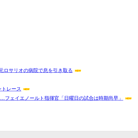
地元ロサリオの病院で息を引き取る
リントレース
へ…フェイエノールト指揮官「日曜日の試合は時期尚早」