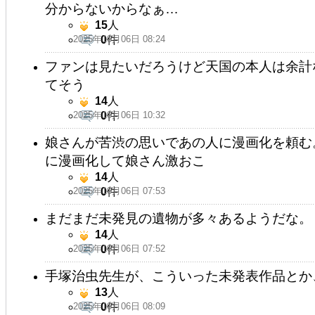
分からないからなぁ…
15
人
2025年10月06日 08:24
0
件
ファンは見たいだろうけど天国の本人は余計
てそう
14
人
2025年10月06日 10:32
0
件
娘さんが苦渋の思いであの人に漫画化を頼む
に漫画化して娘さん激おこ
14
人
2025年10月06日 07:53
0
件
まだまだ未発見の遺物が多々あるようだな。
14
人
2025年10月06日 07:52
0
件
手塚治虫先生が、こういった未発表作品とか
13
人
2025年10月06日 08:09
0
件