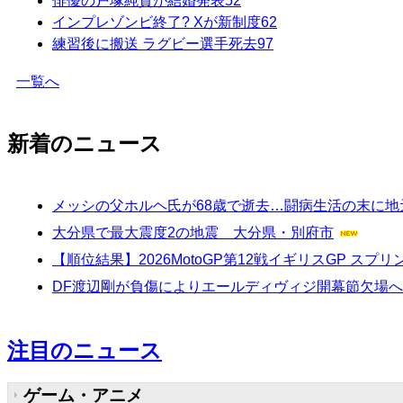
俳優の戸塚純貴が結婚発表
52
インプレゾンビ終了? Xが新制度
62
練習後に搬送 ラグビー選手死去
97
一覧へ
新着のニュース
メッシの父ホルヘ氏が68歳で逝去…闘病生活の末に
大分県で最大震度2の地震 大分県・別府市
【順位結果】2026MotoGP第12戦イギリスGP スプ
DF渡辺剛が負傷によりエールディヴィジ開幕節欠場
注目のニュース
ゲーム・アニメ