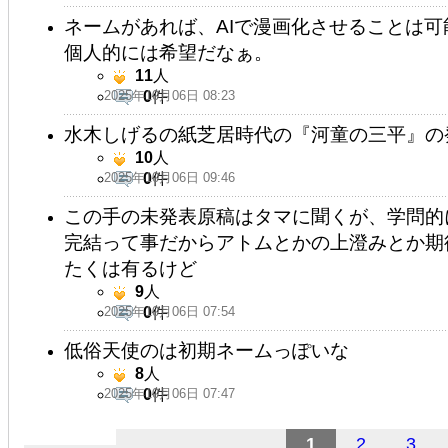
ネームがあれば、AIで漫画化させることは
個人的には希望だなぁ。
11
人
2025年10月06日 08:23
0
件
水木しげるの紙芝居時代の『河童の三平』の
10
人
2025年10月06日 09:46
0
件
この手の未発表原稿はタマに聞くが、学問的
完結って事だからアトムとかの上澄みとか期
たくは有るけど
9
人
2025年10月06日 07:54
0
件
低俗天使のは初期ネームっぽいな
8
人
2025年10月06日 07:47
0
件
1
2
3