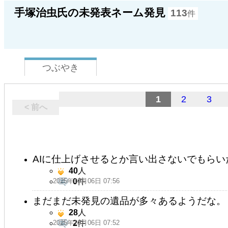
手塚治虫氏の未発表ネーム発見
113
件
つぶやき
1
2
3
< 前へ
AIに仕上げさせるとか言い出さないでもらい
40
人
2025年10月06日 07:56
0
件
まだまだ未発見の遺品が多々あるようだな。
28
人
2025年10月06日 07:52
2
件