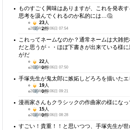
ものすごく興味はありますが、これを発表す
思考を汲んでくれるのか私的には…🤔
23
人
2025年10月06日 07:54
2
件
これってネームなのか？通常ネームは大雑把
だと思うが・・ほぼ下書きが出来ている様に
がだ
22
人
2025年10月06日 07:50
0
件
手塚先生が鬼太郎に嫉妬しどろろを描いたエ
19
人
2025年10月06日 09:21
0
件
漫画家さんもクラシックの作曲家の様になっ
15
人
2025年10月06日 08:28
0
件
すごい！貴重！！と思いつつ、手塚先生が世