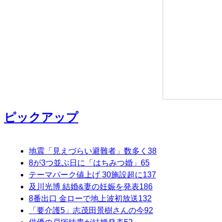
ピックアップ
地震「見えづらい避難者」数多く
38
8が3つ並ぶ日に「はちみつ婚」
65
テーマパーク値上げ 30施設超に
137
及川光博 結婚&妻の妊娠を発表
186
8番出口 金ローで地上波初放送
132
「要介護5」志茂田景樹さんの今
92