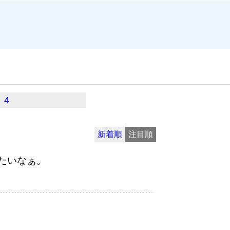
4
新着順
注目順
たいなぁ。