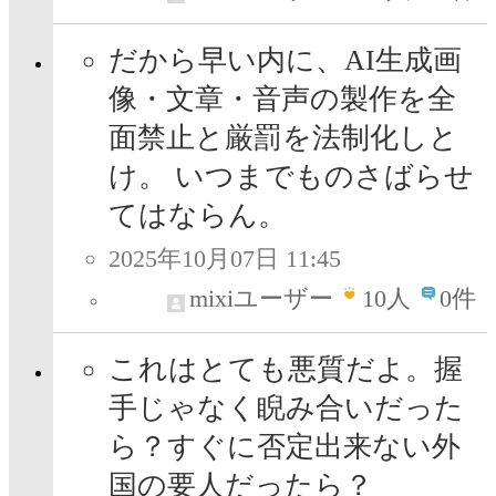
だから早い内に、AI生成画
像・文章・音声の製作を全
面禁止と厳罰を法制化しと
け。 いつまでものさばらせ
てはならん。
2025年10月07日 11:45
mixiユーザー
10
人
0件
これはとても悪質だよ。握
手じゃなく睨み合いだった
ら？すぐに否定出来ない外
国の要人だったら？