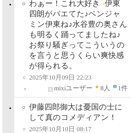
わぁー！これ大好き
伊東
四朗がバエてた♪ベンジャ
ミン伊東ね♪水谷豊の奥さん
も明るく踊ってましたね♪
お祭り騒ぎってこういうの
を言うと思うくらい爽快感
が得られる。
2025年10月09日 22:23
mixiユーザー
8
人
1件
伊藤四郎御大は憂国の士に
して真のコメディアン！
2025年10月10日 08:17