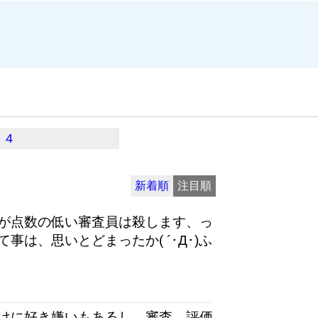
4
新着順
注目順
が点数の低い審査員は殺します、っ
は、思いとどまったか( ´･Д･)ふ
けに好き嫌いもあるし、審査、評価