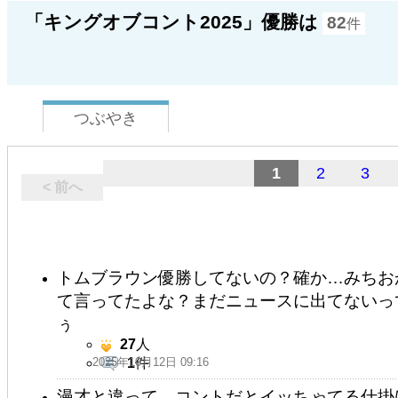
「キングオブコント2025」優勝は
82
件
つぶやき
1
2
3
< 前へ
トムブラウン優勝してないの？確か…みちお
て言ってたよな？まだニュースに出てないって事
ぅ
27
人
2025年10月12日 09:16
1
件
漫才と違って、コントだとイッちゃてる仕掛