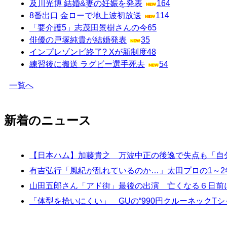
及川光博 結婚&妻の妊娠を発表
164
8番出口 金ローで地上波初放送
114
「要介護5」志茂田景樹さんの今
65
俳優の戸塚純貴が結婚発表
35
インプレゾンビ終了? Xが新制度
48
練習後に搬送 ラグビー選手死去
54
一覧へ
新着のニュース
【日本ハム】加藤貴之 万波中正の後逸で失点も「自
有吉弘行「風紀が乱れているのか…」太田プロの1～2
山田五郎さん「アド街」最後の出演 亡くなる６日前に
「体型を拾いにくい」 GUの“990円クルーネック