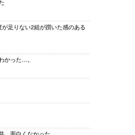
た
度が足りない2組が躓いた感のある
わかった…。
共、面白くなかった。