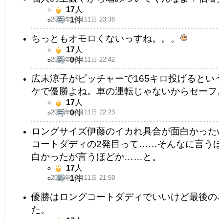
17
人
2025年10月11日 23:38
1
件
ちっともオモロくないっすね。。。
17
人
2025年10月11日 22:42
0
件
広末涼子がピッチャーで165キロ投げると
ケで優勝よね。車の運転じゃないからセーフ
17
人
2025年10月11日 22:23
0
件
ロングサイズ伊藤のイカれ具合が面白かった
コートダディの2発目って……そんなに言う
白かったが言うほどか……と。
17
人
2025年10月11日 21:59
1
件
優勝はロングコートダディでいいけど最後の
た。