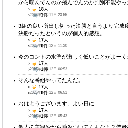
から噛んでんのか飛んでんのか判別不能やっ
18
人
2025年10月11日 23:55
3
件
3組の良い所出し切った決勝と言うより完成
決勝だったというのが個人的感想。
17
人
2025年10月12日 11:30
0
件
今のコントの水準が激しく低いことがよーく
17
人
2025年10月12日 06:53
1
件
そんな番組やってたんだ。
17
人
2025年10月12日 06:51
0
件
おはようございます。よい日に。
17
人
2025年10月12日 05:43
1
件
個人の主観やから噛みついてくんなよ？信者