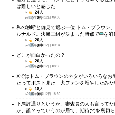
は難しいと感じた
24
人
2025年10月12日 09:05
0
件
私の独断と偏見で選ぶ一位 トム・ブラウン、
ルナルド。決勝三組が決まった時点で
を消
20
人
2025年10月12日 09:04
0
件
どこが面白かったの？
20
人
2025年10月12日 08:35
2
件
Xではトム・ブラウンのネタがいろいろなお
たってポスト見た。犬ファンを増やしたみた
18
人
2025年10月12日 18:39
0
件
下馬評通りというか。審査員の人も言ってた
か、誰？っていうのが居て、期待(?)を裏切