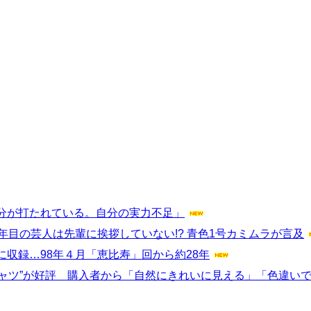
分が打たれている。自分の実力不足」
年目の芸人は先輩に挨拶していない!? 青色1号カミムラが言及
収録…98年４月「恵比寿」回から約28年
Tシャツ”が好評 購入者から「自然にきれいに見える」「色違い