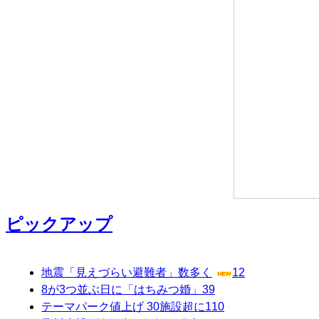
ピックアップ
地震「見えづらい避難者」数多く
12
8が3つ並ぶ日に「はちみつ婚」
39
テーマパーク値上げ 30施設超に
110