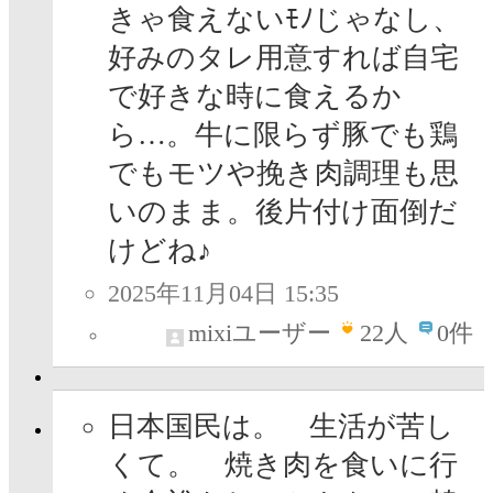
きゃ食えないﾓﾉじゃなし、
好みのタレ用意すれば自宅
で好きな時に食えるか
ら…。牛に限らず豚でも鶏
でもモツや挽き肉調理も思
いのまま。後片付け面倒だ
けどね♪
2025年11月04日 15:35
mixiユーザー
22
人
0件
日本国民は。 生活が苦し
くて。 焼き肉を食いに行