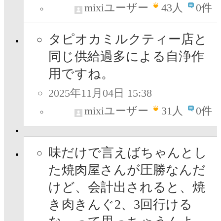
mixiユーザー
43
人
0件
タピオカミルクティー店と
同じ供給過多による自浄作
用ですね。
2025年11月04日 15:38
mixiユーザー
31
人
0件
味だけで言えばちゃんとし
た焼肉屋さんが圧勝なんだ
けど、会計出されると、焼
き肉きんぐ2、3回行ける