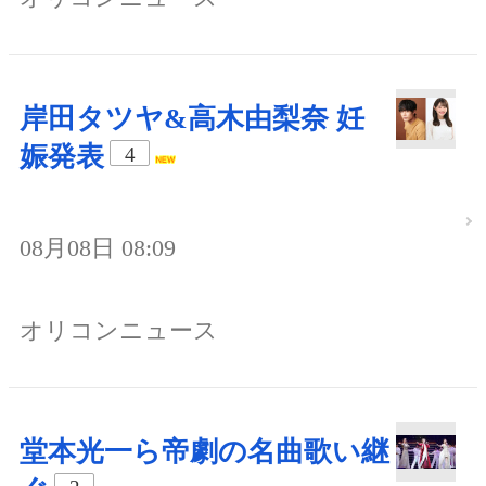
岸田タツヤ&高木由梨奈 妊
娠発表
4
08月08日 08:09
オリコンニュース
堂本光一ら帝劇の名曲歌い継