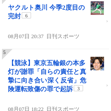
ヤクルト奥川 今季2度目の
完封
6
08月07日 20:37
日刊スポーツ
【競泳】東京五輪銀の本多
灯が謝罪「自らの責任と真
摯に向き合い深く反省」危
険運転致傷の罪で起訴
3
08月07日 18:22
日刊スポーツ