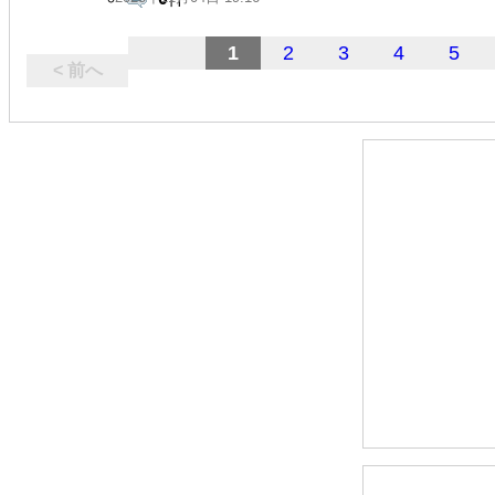
1
2
3
4
5
< 前へ