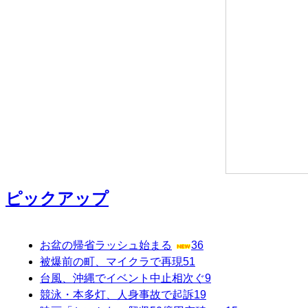
ピックアップ
お盆の帰省ラッシュ始まる
36
被爆前の町、マイクラで再現
51
台風、沖縄でイベント中止相次ぐ
9
競泳・本多灯、人身事故で起訴
19