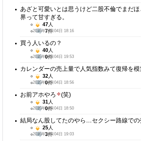
あざと可愛いとは思うけど二股不倫でまだほ
界って甘すぎる。
47
人
2025年11月04日 18:16
7
件
買う人いるの？
40
人
2025年11月04日 19:53
0
件
カレンダーの売上量で人気指数みて復帰を模
32
人
2025年11月04日 18:56
0
件
お前アホやろ
(笑)
31
人
2025年11月04日 18:50
0
件
結局なん股してたのやら…セクシー路線での
25
人
2025年11月04日 19:03
3
件