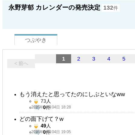
永野芽郁 カレンダーの発売決定
132
件
つぶやき
1
2
3
4
5
< 前へ
もう消えたと思ってたのにしぶといなww
73
人
2025年11月04日 18:28
0
件
どの面下げて？w
49
人
2025年11月04日 19:05
0
件