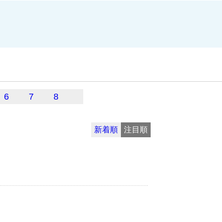
6
7
8
新着順
注目順