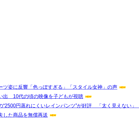
ーツ姿に反響「色っぽすぎる」「スタイル女神」の声
い出 10代の頃の映像を子どもが視聴
“2500円蒸れにくいレインパンツ”が好評 「太く見えない」
失した商品を無償再送