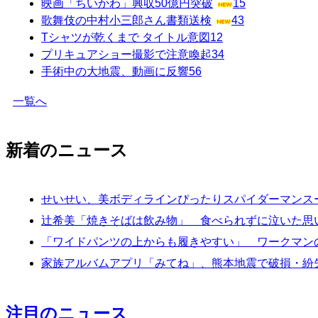
映画「ちいかわ」興収50億円突破
15
歌舞伎の中村小三郎さん書類送検
43
Tシャツが乾くまで タイトル意図
12
プリキュアショー撮影で注意喚起
34
手術中の大地震、動画に反響
56
一覧へ
新着のニュース
せいせい、美ボディラインぴったりスパイダーマンス
辻希美「焼きそばは飲み物」 食べられずに泣いた思
「ワイドパンツの上からも履きやすい」 ワークマンの
家族アルバムアプリ「みてね」、熊本地震で破損・紛
注目のニュース