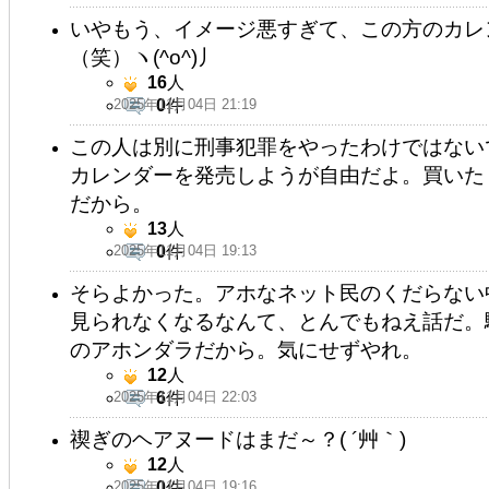
いやもう、イメージ悪すぎて、この方のカレ
（笑）ヽ(^o^)丿
16
人
2025年11月04日 21:19
0
件
この人は別に刑事犯罪をやったわけではない
カレンダーを発売しようが自由だよ。買いた
だから。
13
人
2025年11月04日 19:13
0
件
そらよかった。アホなネット民のくだらない
見られなくなるなんて、とんでもねえ話だ。
のアホンダラだから。気にせずやれ。
12
人
2025年11月04日 22:03
6
件
禊ぎのヘアヌードはまだ～？( ´艸｀)
12
人
2025年11月04日 19:16
0
件