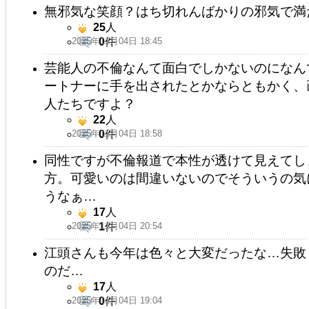
無邪気な笑顔？はち切れんばかりの邪気で満
25
人
2025年11月04日 18:45
0
件
芸能人の不倫なんて面白でしかないのになん
ートナーに手を出されたとかならともかく、
人たちですよ？
22
人
2025年11月04日 18:58
0
件
同性ですが不倫報道で本性が透けて見えてしまっ
方。可愛いのは間違いないのでそういうの気に
うなぁ…
17
人
2025年11月04日 20:54
1
件
江頭さんも今年は色々と大変だったな…失敗
のだ…
17
人
2025年11月04日 19:04
0
件