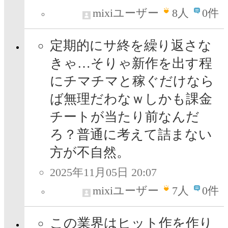
mixiユーザー
8
人
0件
定期的にサ終を繰り返さな
きゃ…そりゃ新作を出す程
にチマチマと稼ぐだけなら
ば無理だわなｗしかも課金
チートが当たり前なんだ
ろ？普通に考えて詰まない
方が不自然。
2025年11月05日 20:07
mixiユーザー
7
人
0件
この業界はヒット作を作り