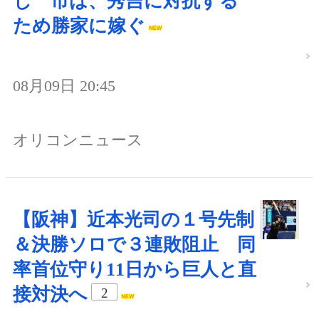
じ 市は、秀吉に対抗する
ため勝家に嫁ぐ
08月09日 20:45
オリコンニュース
【阪神】近本光司の１号先制
＆決勝ソロで３連敗阻止 同
率首位守り11日から巨人と直
接対決へ
2