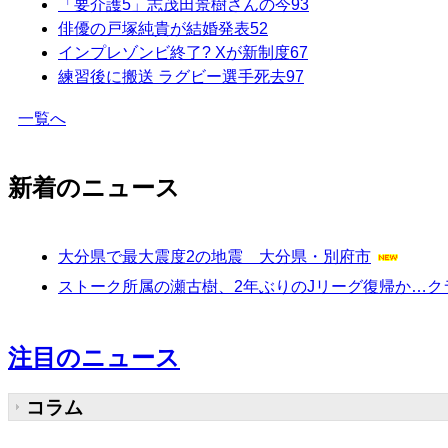
「要介護5」志茂田景樹さんの今
93
俳優の戸塚純貴が結婚発表
52
インプレゾンビ終了? Xが新制度
67
練習後に搬送 ラグビー選手死去
97
一覧へ
新着のニュース
大分県で最大震度2の地震 大分県・別府市
ストーク所属の瀬古樹、2年ぶりのJリーグ復帰か…ク
注目のニュース
コラム