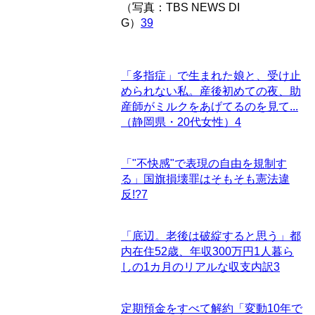
（写真：TBS NEWS DI
G）
39
「多指症」で生まれた娘と、受け止
められない私。産後初めての夜、助
産師がミルクをあげてるのを見て...
（静岡県・20代女性）
4
「"不快感"で表現の自由を規制す
る」国旗損壊罪はそもそも憲法違
反!?
7
「底辺。老後は破綻すると思う」都
内在住52歳、年収300万円1人暮ら
しの1カ月のリアルな収支内訳
3
定期預金をすべて解約「変動10年で