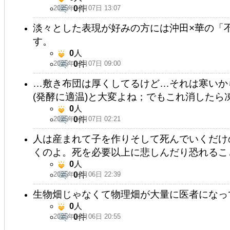
2025年11月07日 13:07
0
件
淡々とした表現が好みの方には沖田×華の「
す。
0
人
2025年11月07日 09:00
0
件
…敷き布団は厚くしてるけど…それは寒いか
(発酵に適温)と大変よね；でもこれ消したら凍
0
人
2025年11月07日 02:21
0
件
人は産まれて子を作りそして死んでいくだけ
くのよ。死を必要以上に悲しんだり恐れるこ
0
人
2025年11月06日 22:39
0
件
生物畑じゃなくて物理畑が大量に医者になっ
0
人
2025年11月06日 20:55
0
件