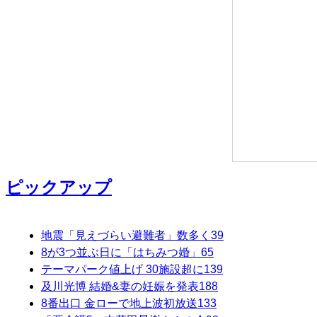
ピックアップ
地震「見えづらい避難者」数多く
39
8が3つ並ぶ日に「はちみつ婚」
65
テーマパーク値上げ 30施設超に
139
及川光博 結婚&妻の妊娠を発表
188
8番出口 金ローで地上波初放送
133