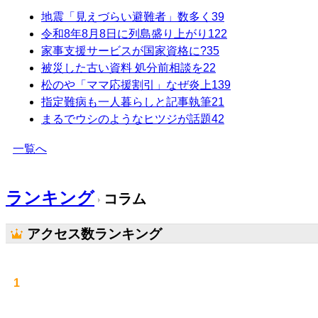
地震「見えづらい避難者」数多く
39
令和8年8月8日に列島盛り上がり
122
家事支援サービスが国家資格に?
35
被災した古い資料 処分前相談を
22
松のや「ママ応援割引」なぜ炎上
139
指定難病も一人暮らしと記事執筆
21
まるでウシのようなヒツジが話題
42
一覧へ
ランキング
コラム
アクセス数ランキング
1