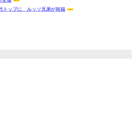
新登場
代トップに ルッソ兄弟が祝福