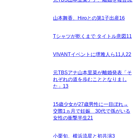
山本舞香、Hiroとの第1子出産
16
Tシャツが乾くまで タイトル意図
11
VIVANTイベントに堺雅人ら11人
22
元TBSアナ山本里菜が離婚発表「そ
れぞれの道を歩むこととなりまし
た」
13
15歳少女が27歳男性に一目ぼれ→
交際1ヵ月で妊娠 30代で孫がいる
女性の衝撃半生
21
小栗旬、横浜流星と初共演
3