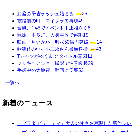
お盆の帰省ラッシュ始まる
26
被爆前の町、マイクラで再現
49
台風、沖縄でイベント中止相次ぐ
8
競泳・本多灯、人身事故で起訴
19
映画「ちいかわ」興収50億円突破
14
歌舞伎の中村小三郎さん書類送検
43
Tシャツが乾くまで タイトル意図
11
プリキュアショー撮影で注意喚起
29
手術中の大地震、動画に反響
52
一覧へ
新着のニュース
「プラダ ビューティ」大人の甘さを表現した新作フ