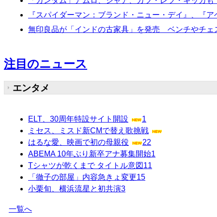
「ガンダム」アムロ、シャア、カツ・レツ・キッカも
『スパイダーマン：ブランド・ニュー・デイ』、『ア
無印良品が「インドの古家具」を発売 ベンチやチェ
注目のニュース
エンタメ
ELT、30周年特設サイト開設
1
ミセス、ミスド新CMで替え歌挑戦
はるな愛、映画で初の母親役
22
ABEMA 10年ぶり新卒アナ募集開始
1
Tシャツが乾くまで タイトル意図
11
「徹子の部屋」内容急きょ変更
15
小栗旬、横浜流星と初共演
3
一覧へ