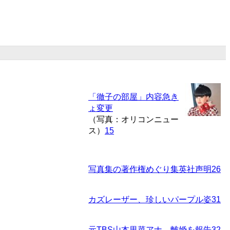
「徹子の部屋」内容急き
ょ変更
（写真：オリコンニュー
ス）
15
写真集の著作権めぐり集英社声明
26
カズレーザー、珍しいパープル姿
31
元TBS山本里菜アナ、離婚を報告
32