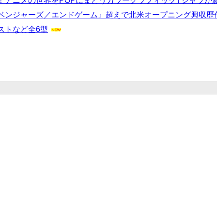
！アニメの世界をPOPにまとうカラーグラフィックTシャツが
ベンジャーズ／エンドゲーム』超えで北米オープニング興収歴
ストなど全6型