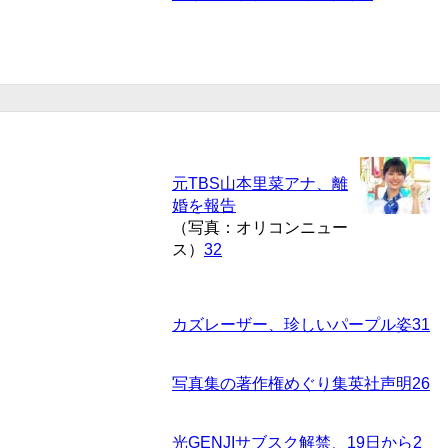
元TBS山本里菜アナ、離
婚を報告
（写真：オリコンニュー
ス）
32
カズレーザー、珍しいパープル姿
31
写真集の著作権めぐり集英社声明
26
光GENJIサブスク解禁、19日から
2