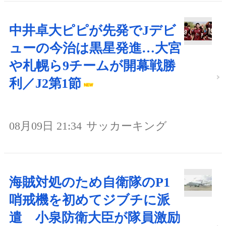
中井卓大ピピが先発でJデビ
ューの今治は黒星発進…大宮
や札幌ら9チームが開幕戦勝
利／J2第1節
08月09日 21:34
サッカーキング
海賊対処のため自衛隊のP1
哨戒機を初めてジブチに派
遣 小泉防衛大臣が隊員激励