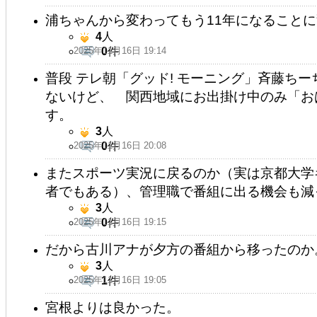
浦ちゃんから変わってもう11年になること
4
人
2025年11月16日 19:14
0
件
普段 テレ朝「グッド! モーニング」斉藤ち
ないけど、 関西地域にお出掛け中のみ「お
す。
3
人
2025年11月16日 20:08
0
件
またスポーツ実況に戻るのか（実は京都大学
者でもある）、管理職で番組に出る機会も減
3
人
2025年11月16日 19:15
0
件
だから古川アナが夕方の番組から移ったのか
3
人
2025年11月16日 19:05
1
件
宮根よりは良かった。