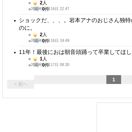
2
人
2025年11月16日 22:47
0
件
ショックだ、、、。岩本アナのおじさん独特
のに。
2
人
2025年11月16日 19:49
0
件
11年！最後におは朝音頭踊って卒業してほし
1
人
2025年11月17日 08:30
0
件
1
< 前へ