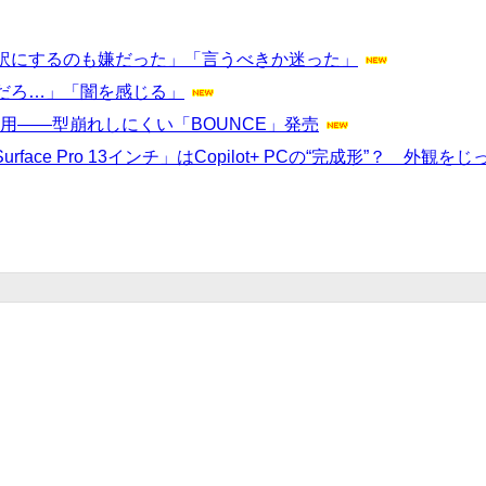
訳にするのも嫌だった」「言うべきか迷った」
だろ…」「闇を感じる」
採用――型崩れしにくい「BOUNCE」発売
ンチ」「Surface Pro 13インチ」はCopilot+ PCの“完成形”？