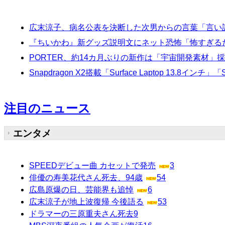
広末涼子、病名公表を決断した次男からの言葉「言い
『ちいかわ』新グッズ説明文にネット恐怖「怖すぎる
PORTER、約14カ月ぶりの新作は「宇宙開発素材」
Snapdragon X2搭載「Surface Laptop 13.8イ
注目のニュース
エンタメ
SPEEDデビュー曲 カセットで発売
3
俳優の寿美花代さん死去、94歳
54
広島原爆の日、芸能界も追悼
6
広末涼子が地上波復帰 今後語る
53
ドラマーの三原重夫さん死去
9