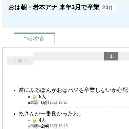
おは朝・岩本アナ 来年3月で卒業
20
件
つぶやき
1
< 前へ
逆にふるぽんがおはパソを卒業しないか心配
5
人
2025年11月16日 19:17
0
件
乾さんが一番良かったわ。
4
人
2025年11月16日 19:28
2
件