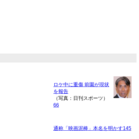
ロケ中に重傷 前園が現状
を報告
（写真：日刊スポーツ）
66
通称「映画泥棒」本名を明かす
145