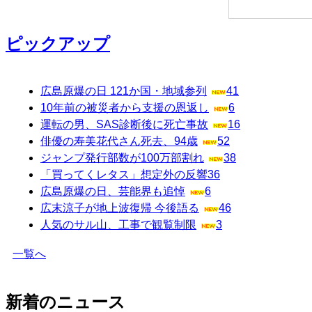
ピックアップ
広島原爆の日 121か国・地域参列
41
10年前の被災者から支援の恩返し
6
運転の男、SAS診断後に死亡事故
16
俳優の寿美花代さん死去、94歳
52
ジャンプ発行部数が100万部割れ
38
「買ってくレタス」想定外の反響
36
広島原爆の日、芸能界も追悼
6
広末涼子が地上波復帰 今後語る
46
人気のサル山、工事で観覧制限
3
一覧へ
新着のニュース