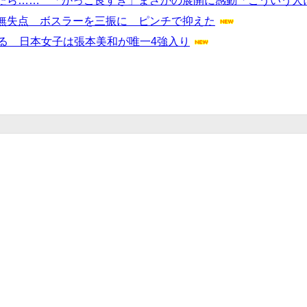
たら…… 「かっこ良すぎ」まさかの展開に感動「こういう人
無失点 ボスラーを三振に ピンチで抑えた
る 日本女子は張本美和が唯一4強入り