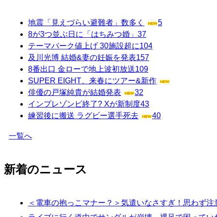
地震「見えづらい避難者」数多く
5
8が3つ並ぶ日に「はちみつ婚」
37
テーマパーク値上げ 30施設超に
104
及川光博 結婚&妻の妊娠を発表
157
8番出口 金ローで地上波初放送
109
SUPER EIGHT、来春にツアー&新作
俳優の戸塚純貴が結婚発表
32
インプレゾンビ終了? Xが新制度
43
練習後に搬送 ラグビー選手死去
40
一覧へ
新着のニュース
＜電車の抱っこマナー？＞気遣いなさすぎ！思わず注