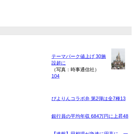
テーマパーク値上げ 30施
設超に
（写真：時事通信社）
104
ぴよりんコラボ弁 第2弾は全7種
13
銀行員の平均年収 684万円に上昇
48
【速報】円相場が急速に円高に 一