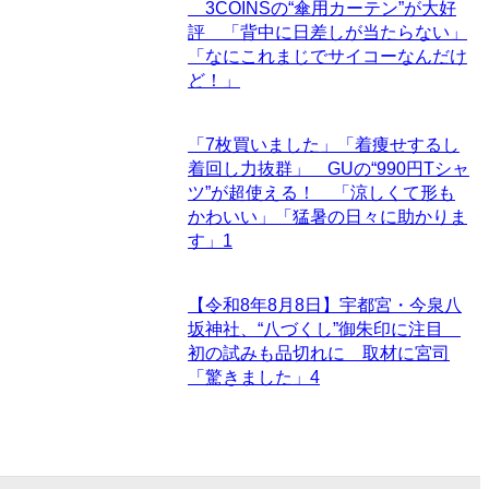
3COINSの“傘用カーテン”が大好
評 「背中に日差しが当たらない」
「なにこれまじでサイコーなんだけ
ど！」
「7枚買いました」「着痩せするし
着回し力抜群」 GUの“990円Tシャ
ツ”が超使える！ 「涼しくて形も
かわいい」「猛暑の日々に助かりま
す」
1
【令和8年8月8日】宇都宮・今泉八
坂神社、“八づくし”御朱印に注目
初の試みも品切れに 取材に宮司
「驚きました」
4