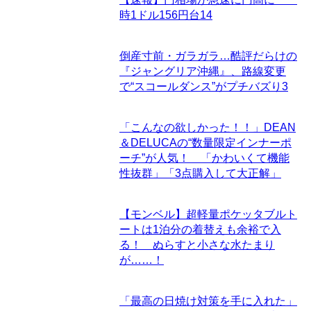
時1ドル156円台
14
倒産寸前・ガラガラ…酷評だらけの
『ジャングリア沖縄』、路線変更
で“スコールダンス”がプチバズり
3
「こんなの欲しかった！！」DEAN
＆DELUCAの“数量限定インナーポ
ーチ”が人気！ 「かわいくて機能
性抜群」「3点購入して大正解」
【モンベル】超軽量ポケッタブルト
ートは1泊分の着替えも余裕で入
る！ ぬらすと小さな水たまり
が……！
「最高の日焼け対策を手に入れた」