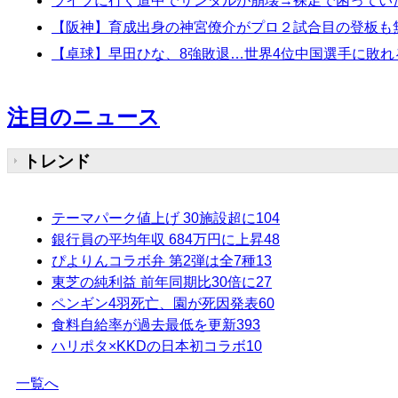
ライブに行く道中でサンダルが崩壊→裸足で困ってい
【阪神】育成出身の神宮僚介がプロ２試合目の登板も
【卓球】早田ひな、8強敗退…世界4位中国選手に敗れ
注目のニュース
トレンド
テーマパーク値上げ 30施設超に
104
銀行員の平均年収 684万円に上昇
48
ぴよりんコラボ弁 第2弾は全7種
13
東芝の純利益 前年同期比30倍に
27
ペンギン4羽死亡、園が死因発表
60
食料自給率が過去最低を更新
393
ハリポタ×KKDの日本初コラボ
10
一覧へ