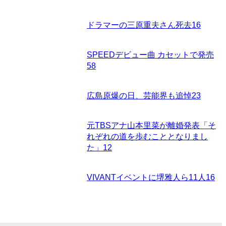
ドラマーの三原重夫さん死去
16
SPEEDデビュー曲 カセットで発売
58
広島原爆の日、芸能界も追悼
23
元TBSアナ山本里菜が離婚発表「そ
れぞれの道を歩むこととなりまし
た」
12
VIVANTイベントに堺雅人ら11人
16