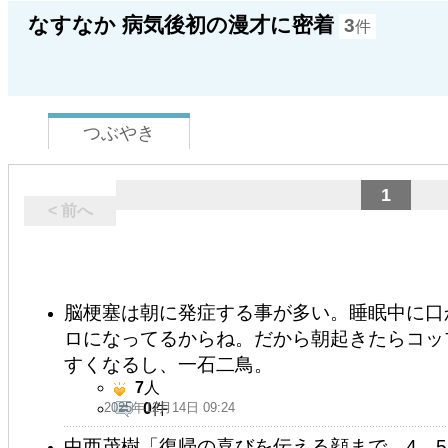
なすなか 病気後初の漫才に密着
3
件
つぶやき
1
< 前へ
脳梗塞は朝に発症する事が多い。睡眠中に口
ロになってるからね。だから朝起きたらコッ
すくなるし、一石二鳥。
7
人
2025年12月14日 09:24
0
件
中西茂樹「復帰の喜びを伝える顔まで、4、5