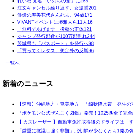
れいわ 党名「いのちの党」に
283
注文キャンセル繰り返す、女逮捕
201
俳優の寿美花代さん死去、94歳
171
VIVANTイベントに堺雅人ら11人
16
「無料であげます」投稿の正体
121
ジャンプ発行部数が100万部割れ
244
茨城県も「パスポート」を発行へ
98
「買ってくレタス」想定外の反響
96
一覧へ
新着のニュース
【速報】沖縄地方・奄美地方 「線状降水帯」発生の
『ポケモン公式ぜんこく図鑑』発売！1025匹全て完全
【 カズレーザー 】自動車免許取得後のドライブは「
「厳重に抗議し強く非難」北朝鮮が少なくとも1発の弾