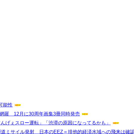
可能性
網羅 12月に30周年画集3冊同時発売
すんげぇスロー運転」「渋滞の原因になってるかも」
道ミサイル発射 日本のEEZ＝排他的経済水域への飛来は確認