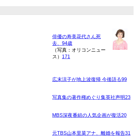
俳優の寿美花代さん死
去、94歳
（写真：オリコンニュー
ス）
171
広末涼子が地上波復帰 今後語る
99
写真集の著作権めぐり集英社声明
23
MBS深夜番組の人気企画が復活
20
元TBS山本里菜アナ、離婚を報告
31