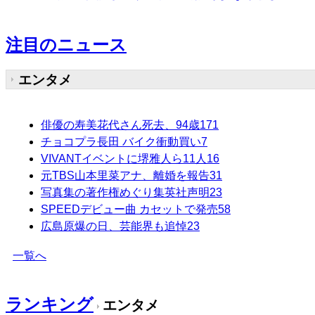
注目のニュース
エンタメ
俳優の寿美花代さん死去、94歳
171
チョコプラ長田 バイク衝動買い
7
VIVANTイベントに堺雅人ら11人
16
元TBS山本里菜アナ、離婚を報告
31
写真集の著作権めぐり集英社声明
23
SPEEDデビュー曲 カセットで発売
58
広島原爆の日、芸能界も追悼
23
一覧へ
ランキング
エンタメ