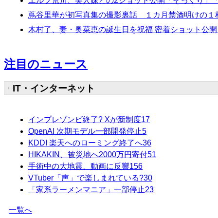
エルフ荒川、美人妹との2ショット公開「そっくり」
蔦谷里華が初写真集の撮影裏話 １カ月禁酒明けの１
木村了、妻・奥菜恵の誕生日を祝福 密着ショット公開
注目のニュース
IT・インターネット
インプレゾンビ終了? Xが新制度
17
OpenAI 次期モデル一部開発停止
5
KDDI 楽天へのローミング終了へ
36
HIKAKIN、被災地へ2000万円寄付
51
手術中の大地震、動画に反響
156
VTuber「声」で楽しまれている?
30
「家系ラーメンマニア」一部停止
23
一覧へ