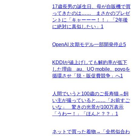
17歳長男の誕生日、母が自販機で買
ってきたのは…… まさかのプレゼ
ントに「キャーーー！！」「2年後
に絶対に真似したい」
1
OpenAI 次期モデル一部開発停止
5
KDDIが値上げしても解約率が低下
した理由 au、UQ mobile、povoを
循環させ「脱・販促費競争」へ
1
人間でいうと100歳のご長寿猫→飼
い主が撮っていると……「お前すご
いな」 驚きの光景が100万表示
「うわー！」「ほんと？？」
1
ネットで買った着物→「全然似合わ