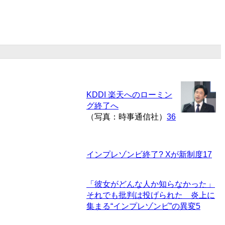
KDDI 楽天へのローミン
グ終了へ
（写真：時事通信社）
36
インプレゾンビ終了? Xが新制度
17
「彼女がどんな人か知らなかった」
それでも批判は投げられた 炎上に
集まる“インプレゾンビ”の異変
5