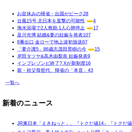
お盆休みの帰省・出国がピーク
28
台風15号 北日本を直撃の可能性
4
海水浴場で2人救助 1人心肺停止
17
及川光博 結婚&妻の妊娠を発表
107
8番出口 金ローで地上波初放送
67
「要介護5」86歳志茂田景樹の今
15
岸田タツヤ&高木由梨奈 妊娠発表
9
インプレゾンビ終了? Xが新制度
16
親・祖父母世代、帰省の「本音」
43
一覧へ
新着のニュース
JR東日本「えきねっと」、『トクだ値14』『トクだ