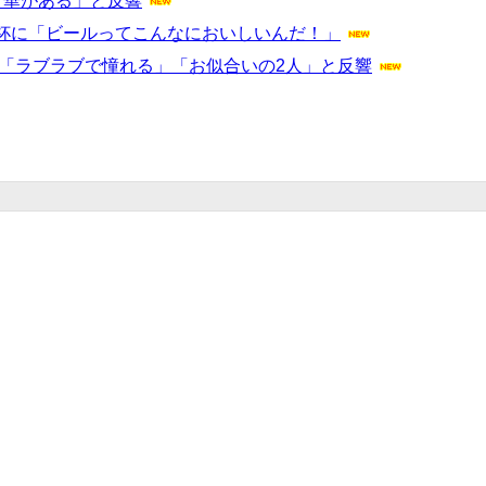
「華がある」と反響
杯に「ビールってこんなにおいしいんだ！」
「ラブラブで憧れる」「お似合いの2人」と反響