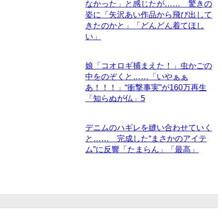
なかった」と感じたが…… 驚きの
姿に「矢沢あい作品から飛び出して
きたのかと」「どんどん着てほし
い」
娘「コオロギ捕まえた！」虫かごの
中をのぞくと……「いやぁぁ
あ！！！」“衝撃事実”が160万再生
「知らぬが仏」
5
デニムのハギレを縫い合わせていく
と…… 完成した“まさかのアイテ
ム”に反響「たまらん」「最高」