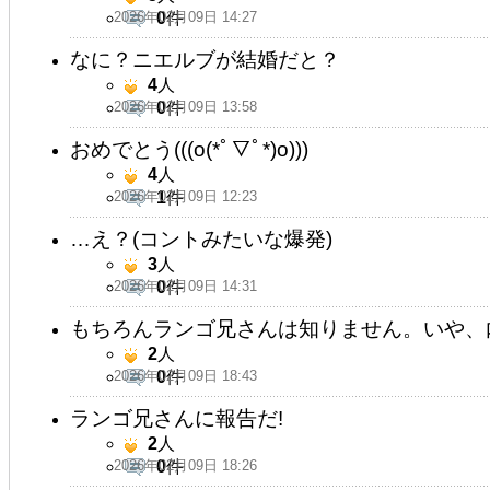
2026年02月09日 14:27
0
件
なに？ニエルブが結婚だと？
4
人
2026年02月09日 13:58
0
件
おめでとう(((o(*ﾟ▽ﾟ*)o)))
4
人
2026年02月09日 12:23
1
件
…え？(コントみたいな爆発)
3
人
2026年02月09日 14:31
0
件
もちろんランゴ兄さんは知りません。いや、
2
人
2026年02月09日 18:43
0
件
ランゴ兄さんに報告だ!
2
人
2026年02月09日 18:26
0
件