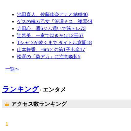
池田直人、佐藤佳奈アナと結婚
40
ゲスの極み乙女「管理ミス」謝罪
44
寺田心、週6ジム通いで筋トレ
73
辻希美、一家で焼きそば12玉
67
Tシャツが乾くまで タイトル意図
18
山本舞香、Hiroとの第1子出産
17
松潤の「偽アカ」に注意喚起
5
一覧へ
ランキング
エンタメ
アクセス数ランキング
1