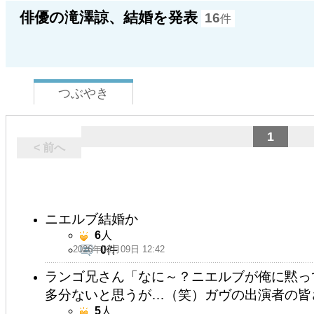
俳優の滝澤諒、結婚を発表
16
件
つぶやき
1
< 前へ
ニエルブ結婚か
6
人
2026年02月09日 12:42
0
件
ランゴ兄さん「なに～？ニエルブが俺に黙っ
多分ないと思うが…（笑）ガヴの出演者の皆
5
人