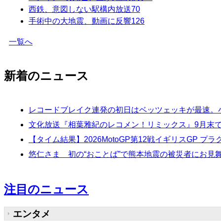
西鉄、意図しない駅構内放送
70
手術中の大地震、動画に反響
126
一覧へ
新着のニュース
レコードブレイク連発の初日はベッツェッキが最速。小
文化放送『相葉雅紀のレコメン！リミックス』9月末で
【タイム結果】2026MotoGP第12戦イギリスGP プ
悠仁さま 初の“おことば”で熊本地震の被災者にお見
注目のニュース
エンタメ