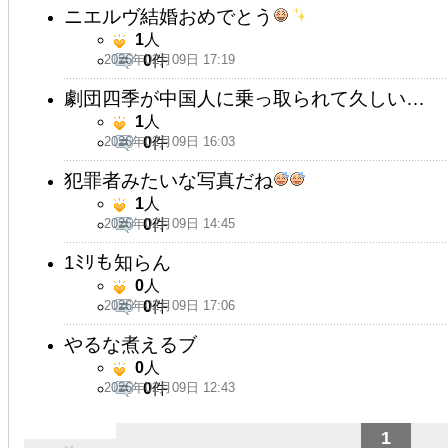
ニエルヴ結婚おめでとう
1
人
2026年02月09日 17:19
0
件
劇団四季が中国人に乗っ取られて久しい…
1
人
2026年02月09日 16:03
0
件
犯罪者みたいな写真だね
1
人
2026年02月09日 14:45
0
件
1ﾐﾘも知らん
0
人
2026年02月09日 17:06
0
件
やるな煮えるブ
0
人
2026年02月09日 12:43
0
件
1