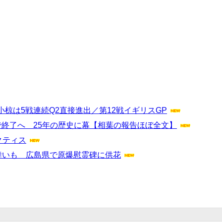
椋は5戦連続Q2直接進出／第12戦イギリスGP
終了へ 25年の歴史に幕【相葉の報告ほぼ全文】
ラクティス
舞いも 広島県で原爆慰霊碑に供花