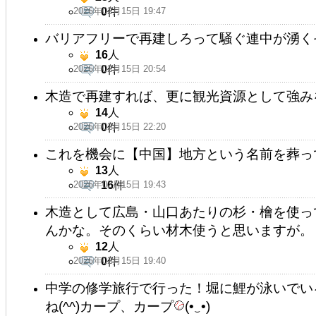
2026年02月15日 19:47
0
件
バリアフリーで再建しろって騒ぐ連中が湧く
16
人
2026年02月15日 20:54
0
件
木造で再建すれば、更に観光資源として強み
14
人
2026年02月15日 22:20
0
件
これを機会に【中国】地方という名前を葬っ
13
人
2026年02月15日 19:43
16
件
木造として広島・山口あたりの杉・檜を使っ
んかな。そのくらい材木使うと思いますが。
12
人
2026年02月15日 19:40
0
件
中学の修学旅行で行った！堀に鯉が泳いでい
ね(⁠^⁠^⁠)カープ、カープ
(⁠•⁠‿⁠•⁠)