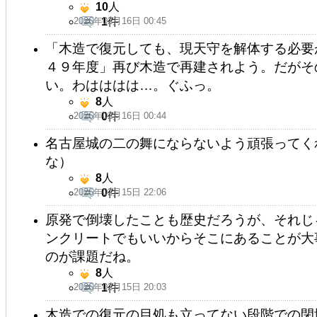
10
人
2026年02月16日 00:45
1
件
「木造で復元しても、現天守を解体する必要
４９年度」再び木造で再建されよう。だがそ
い。わはははは…。ぐふっ。
8
人
2026年02月16日 00:44
0
件
名古屋城の二の舞にならないよう頑張ってく
な）
8
人
2026年02月15日 22:06
0
件
原発で倒壊したことも歴史だろうが、それじ
ンクリートでもいいからそこにあることが大
のが課題だね。
8
人
2026年02月15日 20:03
1
件
木造での復元の目処も立ってない段階での閉