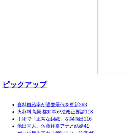
ピックアップ
食料自給率が過去最低を更新
263
火葬料高騰 都知事が法改正要請
118
手術で「正常な組織」を誤摘出
116
池田直人、佐藤佳奈アナと結婚
41