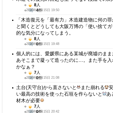
8
人
2026年02月15日 19:50
4
件
「木造復元を「最有力」木造建造物に何の罪
と聞くとどうしても大阪万博の「使い捨てガ
的な気分になってしまう。
8
人
2026年02月15日 19:48
0
件
個人的には、愛媛県にある某城が廃墟のまま
あそこまで凝って造ったのに…。また手を入
かなぁ？
7
人
2026年02月15日 21:08
0
件
土台(天守台)から直さないと
また崩れる
い最高の技術を使った石垣を作らないと
あ
材木が必要
7
人
2026年02月15日 20:42
0
件