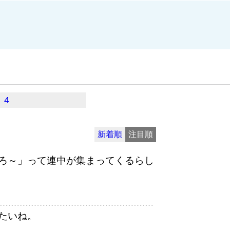
4
新着順
注目順
ろ～」って連中が集まってくるらし
たいね。