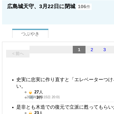
広島城天守、3月22日に閉城
106
件
つぶやき
1
2
3
< 前へ
史実に忠実に作り直すと「エレベーターつけ
い。
27
人
2026年02月15日 20:01
3
件
是非とも木造での復元で立派に甦ってもらい
23
人