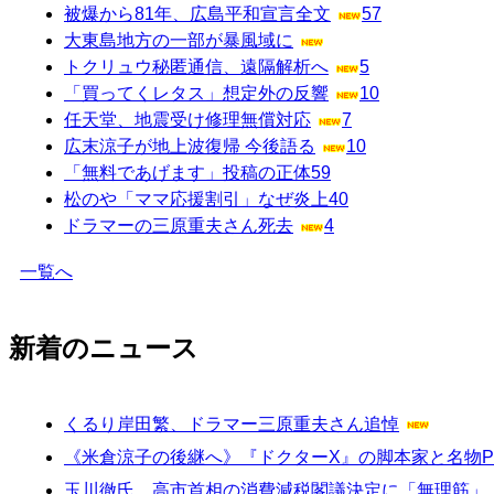
被爆から81年、広島平和宣言全文
57
大東島地方の一部が暴風域に
トクリュウ秘匿通信、遠隔解析へ
5
「買ってくレタス」想定外の反響
10
任天堂、地震受け修理無償対応
7
広末涼子が地上波復帰 今後語る
10
「無料であげます」投稿の正体
59
松のや「ママ応援割引」なぜ炎上
40
ドラマーの三原重夫さん死去
4
一覧へ
新着のニュース
くるり岸田繁、ドラマー三原重夫さん追悼
《米倉涼子の後継へ》『ドクターX』の脚本家と名物
玉川徹氏、高市首相の消費減税閣議決定に「無理筋」