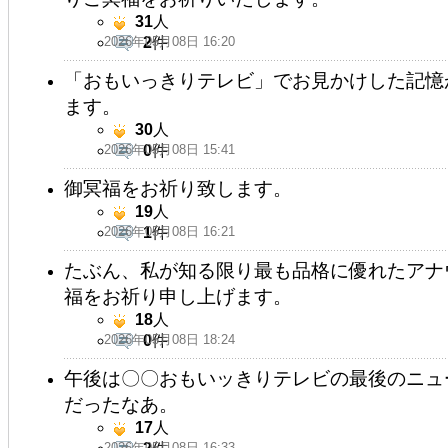
31
人
2026年05月08日 16:20
2
件
「おもいっきりテレビ」でお見かけした記憶
ます。
30
人
2026年05月08日 15:41
0
件
御冥福をお祈り致します。
19
人
2026年05月08日 16:21
1
件
たぶん、私が知る限り最も品格に優れたアナ
福をお祈り申し上げます。
18
人
2026年05月08日 18:24
0
件
午後は〇〇おもいッきりテレビの最後のニュ
だったなあ。
17
人
2026年05月08日 16:33