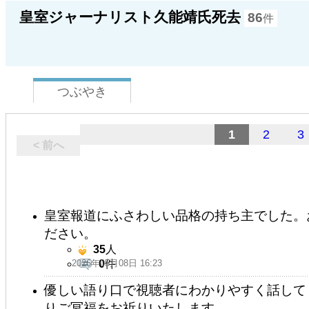
皇室ジャーナリスト久能靖氏死去
86
件
つぶやき
1
2
3
< 前へ
皇室報道にふさわしい品格の持ち主でした。
ださい。
35
人
2026年05月08日 16:23
0
件
優しい語り口で視聴者にわかりやすく話して
りご冥福をお祈りいたします。