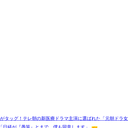
Pがタッグ！テレ朝の新医療ドラマ主演に選ばれた「元朝ドラ
「日経が『愚策』とまで。僕も同意します」