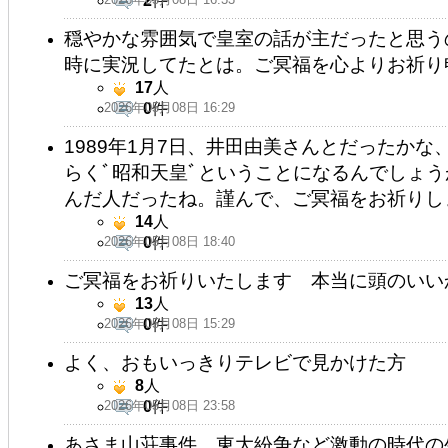
2
件
穏やかな雰囲気で皇室の話が主だったと思う
時に実況してたとは。ご冥福を心よりお祈り
17
人
2026年05月08日 16:29
0
件
1989年1月7日、井田由美さんとだったかな
らくﾞ昭和天皇ﾞということになるんでしょうが
んだ人だったね。謹んで、ご冥福をお祈りし
14
人
2026年05月08日 18:40
0
件
ご冥福をお祈りいたします 本当に頭のいい
13
人
2026年05月08日 15:29
0
件
よく、おもいっきりテレビで見かけた方
8
人
2026年05月08日 23:58
0
件
あさま山荘事件、東大紛争など激動の時代の