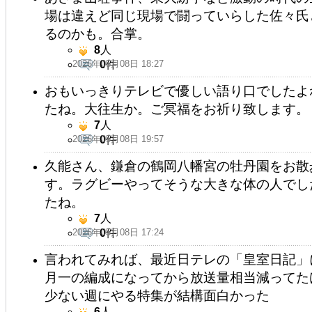
場は違えど同じ現場で闘っていらした佐々氏
るのかも。合掌。
8
人
2026年05月08日 18:27
0
件
おもいっきりテレビで優しい語り口でしたよ
たね。大往生か。ご冥福をお祈り致します。
7
人
2026年05月08日 19:57
0
件
久能さん、鎌倉の鶴岡八幡宮の牡丹園をお散
す。ラグビーやってそうな大きな体の人でし
たね。
7
人
2026年05月08日 17:24
0
件
言われてみれば、最近日テレの「皇室日記」
月一の編成になってから放送量相当減ってた
少ない週にやる特集が結構面白かった
6
人