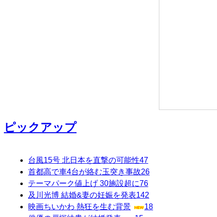
ピックアップ
台風15号 北日本を直撃の可能性
47
首都高で車4台が絡む玉突き事故
26
テーマパーク値上げ 30施設超に
76
及川光博 結婚&妻の妊娠を発表
142
映画ちいかわ 熱狂を生む背景
18