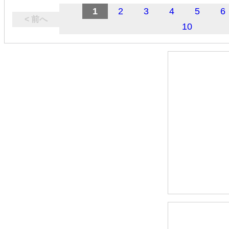
1
2
3
4
5
6
< 前へ
10