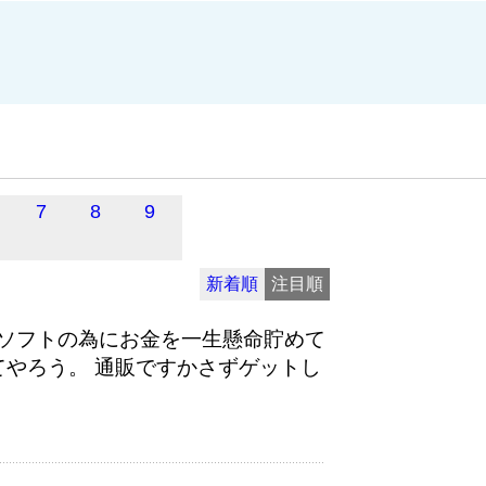
7
8
9
新着順
注目順
ソフトの為にお金を一生懸命貯めて
てやろう。 通販ですかさずゲットし