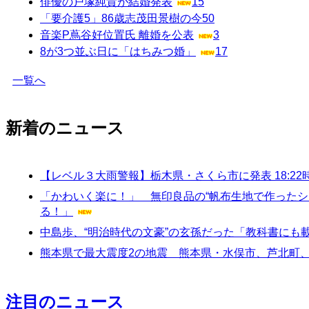
俳優の戸塚純貴が結婚発表
15
「要介護5」86歳志茂田景樹の今
50
音楽P蔦谷好位置氏 離婚を公表
3
8が3つ並ぶ日に「はちみつ婚」
17
一覧へ
新着のニュース
【レベル３大雨警報】栃木県・さくら市に発表 18:22
「かわいく楽に！」 無印良品の“帆布生地で作った
る！」
中島歩、“明治時代の文豪”の玄孫だった「教科書にも
熊本県で最大震度2の地震 熊本県・水俣市、芦北町
注目のニュース