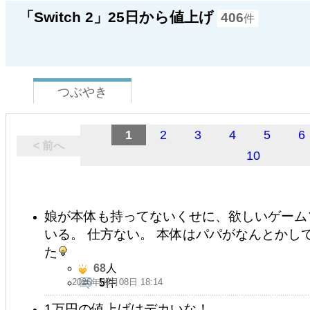
「Switch 2」25日から値上げ
406
件
つぶやき
1
2
3
4
5
6
< 前へ
10
娘が本体も持ってないくせに、欲しいゲーム
いる。 仕方ない。 本体はパパがなんとかし
た
68
人
2026年05月08日 18:14
5
件
1万円の値上げはデカいな！