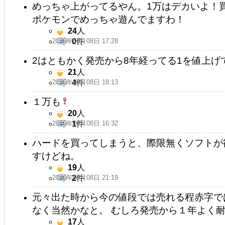
めっちゃ上がってるやん。1万はデカいよ！買
ポケモンでめっちゃ遊んでますわ！
24
人
2026年05月08日 17:28
0
件
2はともかく発売から8年経ってる1を値上げ
21
人
2026年05月08日 18:13
4
件
１万も
20
人
2026年05月08日 16:32
1
件
ハードを買ってしまうと、際限無くソフトが
すけどね。
19
人
2026年05月08日 21:19
2
件
元々出た時から今の値段では売れる程赤字で
なく当然かなと。 むしろ発売から１年よく
17
人