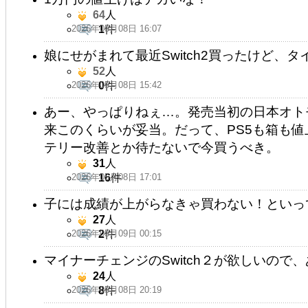
64
人
2026年05月08日 16:07
1
件
娘にせがまれて最近Switch2買ったけど、
52
人
2026年05月08日 15:42
0
件
あー、やっぱりねぇ…。発売当初の日本オト
来このくらいが妥当。だって、PS5も箱も
テリー改善とか待たないで今買うべき。
31
人
2026年05月08日 17:01
16
件
子には成績が上がらなきゃ買わない！といっ
27
人
2026年05月09日 00:15
2
件
マイナーチェンジのSwitch２が欲しいので
24
人
2026年05月08日 20:19
8
件