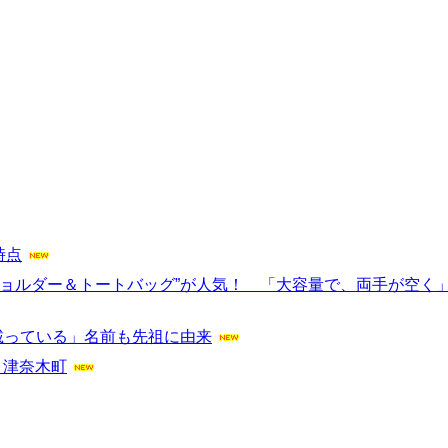
時点
ショルダー＆トートバッグ”が人気！ 「大容量で、両手が空く
載っている」名前も先祖に由来
、津奈木町