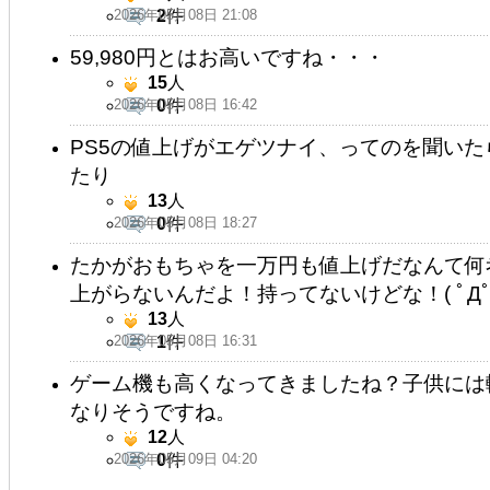
2026年05月08日 21:08
2
件
59,980円とはお高いですね・・・
15
人
2026年05月08日 16:42
0
件
PS5の値上げがエゲツナイ、ってのを聞いたら
たり
13
人
2026年05月08日 18:27
0
件
たかがおもちゃを一万円も値上げだなんて何
上がらないんだよ！持ってないけどな！( ﾟДﾟ
13
人
2026年05月08日 16:31
1
件
ゲーム機も高くなってきましたね？子供には
なりそうですね。
12
人
2026年05月09日 04:20
0
件