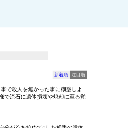
新着順
注目順
る事で殺人を無かった事に糊塗しよ
様で流石に遺体損壊や焼却に至る覚
自分が首を絞めて○した相手の遺体