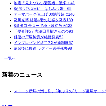
地震「見えづらい避難者」数多く
41
8が3つ並ぶ日に「はちみつ婚」
65
テーマパーク値上げ 30施設超に
140
及川光博 結婚&妻の妊娠を発表
189
8番出口 金ローで地上波初放送
133
「要介護5」志茂田景樹さんの今
93
俳優の戸塚純貴が結婚発表
52
インプレゾンビ終了? Xが新制度
67
練習後に搬送 ラグビー選手死去
98
一覧へ
新着のニュース
ストーク所属の瀬古樹、2年ぶりのJリーグ復帰か…ク