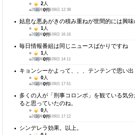
2
人
2026年05月09日 12:38
0
件
姑息な悪あがきの積み重ねが世間的には興味
1
人
2026年05月09日 16:16
0
件
毎日情報番組は同じニュースばかりですね
1
人
2026年05月09日 14:11
0
件
キョンシーかよって、、、テンテンで思い出
0
人
2026年05月09日 17:51
0
件
多くの人が「刑事コロンボ」を観ている気分
ると思っていたのね。
0
人
2026年05月09日 17:12
0
件
シンデレラ効果。以上。
0
人