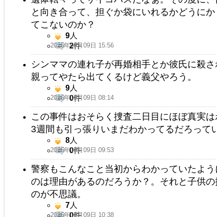
と向き合って、担ぐか袋にいれるかどうにか
てこないのか？
9
人
2026年05月09日 15:56
2
件
シンママの連れ子が再婚相手とか彼氏に殺さ
親ってやたら出てくるけど義父やろう。
9
人
2026年05月09日 08:14
0
件
この事件はおそらく捜査二日目にほぼ真実は
3週間も引っ張りいまだわかってるだろっていった
8
人
2026年05月09日 09:53
0
件
警察もこんなこと当初からわかっていたよう
のは理由があるのだろうか？。それと子供の
のが不思議。
7
人
2026年05月09日 10:38
0
件