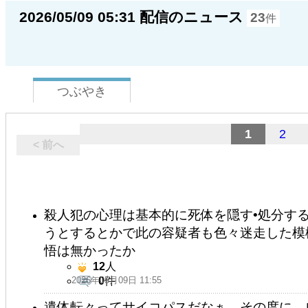
2026/05/09 05:31 配信のニュース
23
件
つぶやき
1
2
< 前へ
殺人犯の心理は基本的に死体を隠す•処分す
うとするとかで此の容疑者も色々迷走した模
悟は無かったか
12
人
2026年05月09日 11:55
0
件
遺体転々ってサイコパスだなぁ。その度に、