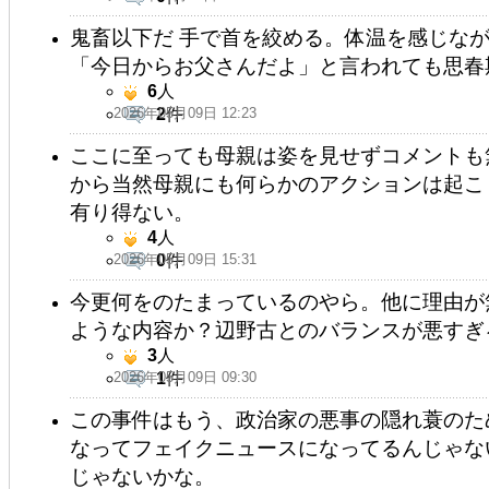
鬼畜以下だ 手で首を絞める。体温を感じなが
「今日からお父さんだよ」と言われても思春
6
人
2026年05月09日 12:23
2
件
ここに至っても母親は姿を見せずコメントも
から当然母親にも何らかのアクションは起こ
有り得ない。
4
人
2026年05月09日 15:31
0
件
今更何をのたまっているのやら。他に理由が
ような内容か？辺野古とのバランスが悪すぎ
3
人
2026年05月09日 09:30
1
件
この事件はもう、政治家の悪事の隠れ蓑のた
なってフェイクニュースになってるんじゃな
じゃないかな。