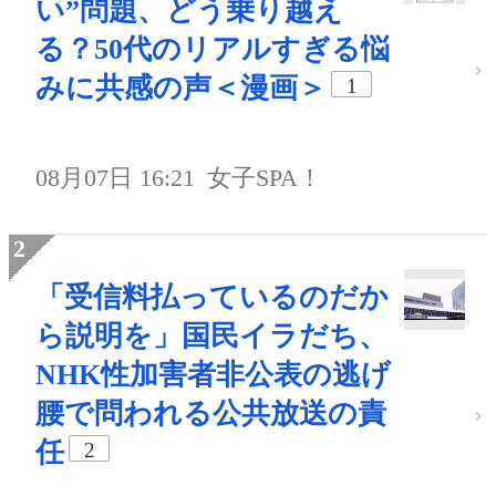
い”問題、どう乗り越え
る？50代のリアルすぎる悩
みに共感の声＜漫画＞
1
08月07日 16:21
女子SPA！
「受信料払っているのだか
ら説明を」国民イラだち、
NHK性加害者非公表の逃げ
腰で問われる公共放送の責
任
2