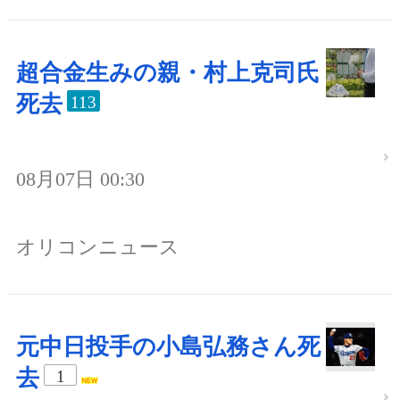
超合金生みの親・村上克司氏
死去
113
08月07日 00:30
オリコンニュース
元中日投手の小島弘務さん死
去
1