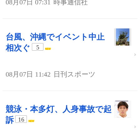
08月07日 07:31
時事通信社
台風、沖縄でイベント中止
相次ぐ
5
08月07日 11:42
日刊スポーツ
競泳・本多灯、人身事故で起
訴
16